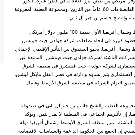
فريقيا مع تعهدات بقيمة 20 مليون دولار أمريكي من بعض أبرز العائلات في قطر: شركة أنكور
للاستثمار، الشركة المتعددة الجنسيات – شركة الخور القابضة ذات 60 عاماً من التاريخ؛ ومجموعة العطية المعروفة
ة، والشيخ جاسم بن جبر آل ثاني.
يمثل الإعلان عن الإغلاق الأول لصندوق الشرق الأوسط وشمال أفريقيا الأول بقيمة 100 مليون دولار أمريكي
خطوة كبيرة في اتجاه تطلعات شركة جولدن جيت فينتشرز
وشمال أفريقيا. يجمع الصندوق بين التأثير الإقليمي الإجمالي
 للشركات الناشئة لشركة جولدن جيت فينتشرز الممتدة عبر
لاستثماري لشركة جولدن جيت فينتشرز في منطقة الشرق
لاستثماري يتم إنشاؤه وإدارته في قطر. انتقل مايكل لينتس،
عميق التزام الشركة في منطقة الشرق الأوسط وشمال
مجموعة العطية والشيخ جاسم بن جبر آل ثاني في صندوقنا
. إن تأثيرهم الجماعي في المنطقة لا يقدر بثمن، ويؤكد
ات الناشئة. تبرز منطقة الشرق الأوسط وشمال أفريقيا دولة
قدم. إن الجمع بين الحكومة الداعمة والسياسات الاقتصادية