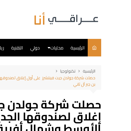
لتجاوز
لى
لمحتوى
الرئيسية
محليات
دولي
التقنية
ري
سياسة
الرئيسية
تكنولوجيا
فن
بن جبر آل ثاني
طبخ
حصلت شركة جولدن جي
إغلاق لصندوقها الجد