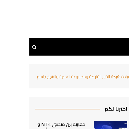
ا الجديد بمنطقة الشرق الأوسط وشمال أفريقيا بقيمة 100 مليون دولار أمريكي بقيادة شركة الخور القابضة ومجموعة العطية والشيخ جاسم
اخترنا لكم
مقارنة بين منصتي MT4 و