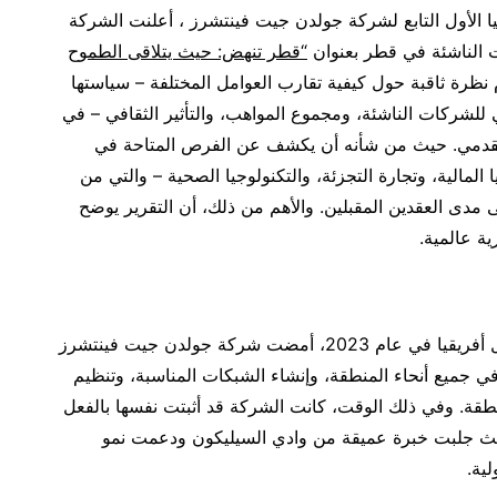
 الأول التابع لشركة جولدن جيت فينتشرز ، أعلنت الشركة
ات الناشئة في قطر بعنوان
“قطر تنهض: حيث يتلاقى الطموح
يقدم نظرة ثاقبة حول كيفية تقارب العوامل المختلفة – سياستها
ئي للشركات الناشئة، ومجموع المواهب، والتأثير الثقافي – في
ي تقدمي. حيث من شأنه أن يكشف عن الفرص المتاحة في
 المالية، وتجارة التجزئة، والتكنولوجيا الصحية – والتي من
 مدى العقدين المقبلين. والأهم من ذلك، أن التقرير يوضح
ية عالمية.
قبل تأسيس مكتبها في منطقة الشرق الأوسط وشمال أفريقيا في عام 2023، أمضت شركة جولدن جيت فينتشرز
جميع أنحاء المنطقة، وإنشاء الشبكات المناسبة، وتنظيم
منطقة. وفي ذلك الوقت، كانت الشركة قد أثبتت نفسها بالفعل
يث جلبت خبرة عميقة من وادي السيليكون ودعمت نمو
ية.