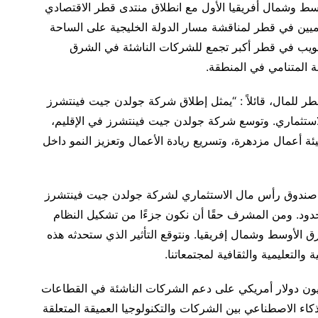
ط وشمال أفريقيا الأول مع انطلاق منتدى قطر الاقتصادي
لميين في قطر لمناقشة مسار الدولة الخليجية على الساحة
لويب في قطر أكبر تجمع للشركات الناشئة في الشرق
 المتنامي في المنطقة.
ر للمال، قائلاً : “يمثل إطلاق شركة جولدن جيت فينتشرز
لاستثماري. وتوسع شركة جولدن جيت فينتشرز في الإقليم،
ة أعمال مزدهرة، وتسريع ريادة الأعمال وتعزيز النمو داخل
ى صندوق رأس مال الاستثماري لشركة جولدن جيت فينتشرز
د. ومن المشرف حقًا أن نكون جزءًا من تشكيل النظام
الأوسط وشمال إفريقيا. ونتوقع التأثير الذي ستحدثه هذه
والتعليمية والثقافية لمجتمعاتنا.
زمع أن يركز الصندوق الذي تبلغ قيمته 100 مليون دولار أمريكي على دعم الشركات الناشئة في القطاعات
لذكاء الاصطناعي بين الشركات والتكنولوجيا العميقة المتعلقة