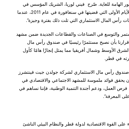
لأمور الهامة للغاية. صّرح فيني لوريا، الشريك المؤسس في
شركة جولدن جيت فينتشرز ، قائلاً: “إن هذا يذكرني بالأيام الأولى التي قضيتها في سنغافورة في عام 2011، عندما
أس المال الاستثماري التي تلت ذلك بفترة وجيزة”.
لمستمر والتوسع في الصناعات والقطاعات الجديدة ضمن مشهد
قرارنا بأن نصبح مستثمرًا رئيسيًا في صندوق رأس مال
ق الأوسط وشمال أفريقيا مما يمثل إنجازًا هامًا كأول
رته في قطر.
 مع صندوق رأس مال الاستثماري لشركة جولدن جيت فينتشرز
 يحقق فوائد ملموسة للمشهد الاجتماعي والاقتصادي في
رص العمل، ودعم أجندة التنمية الوطنية، فإننا نساهم في
 على القوة الاقتصادية لدولة قطر والنظام البيئي الناشئ