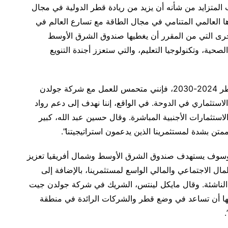
 المتزايد من شأنه أن يزيد من ريادة قطر الدولية في مجال
ذها العالمي المتنامي في مجال الطاقة مع تسارع العالم في
لأخرى التي من المقرر أن يغطيها صندوق الشرق الأوسط
الصحية، وتكنولوجيا التعليم، والتي ستعزز أجندة التنويع
“تماشياً مع استراتيجية التنمية الوطنية الثالثة لدولة قطر 2024-2030، فإنني متحمس للعمل مع شركة جولدن
ستثماري في الدوحة. في الواقع، إننا نهدف إلى دعم رواد
تثمارات الأجنبية المباشرة. وقال حسين عبد الله، كبير
ن بشدة لمستثمرينا الذين يدعمون استراتيجيتنا”.
 وسوف يستهدف صندوق الشرق الأوسط وشمال أفريقيا تعزيز
مال الاجتماعي والمالي الواسع لمستثمرينا، بالإضافة إلى
ت الناشئة. وقال مايكل لينتس، الشريك في شركة جولدن جيت
شأنها أن تساعد في وضع قطر والشركات الرائدة في منطقة