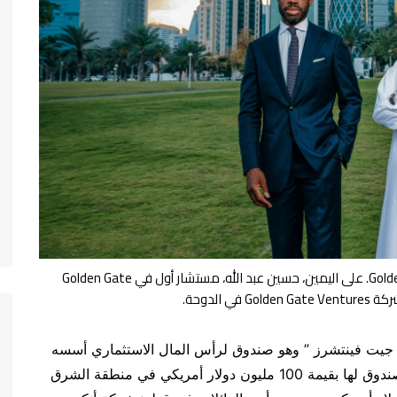
على اليسار، مايكل لينتس، شريك في Golden Gate Ventures. على اليمين، حسين عبد الله، مستشار أول في Golden Gate
أعلنت شركة جولدن جيت فينتشرز ” وهو صندوق لرأس المال الاستثماري أسسه
مواطنون في وادي السيليكون” اليوم عن إنشاء أول صندوق لها بقيمة 100 مليون دولار أمريكي في منطقة الشرق