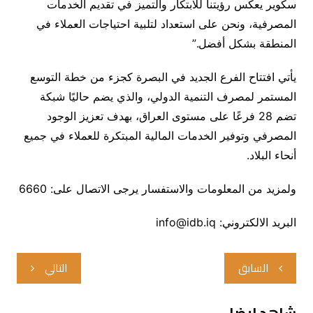
سكوير يعكس رؤيتنا للابتكار والتميز في تقديم الخدمات
المصرفية، ونحن على استعداد لتلبية احتياجات العملاء في
المنطقة بشكل أفضل.”
يأتي افتتاح الفرع الجديد في البصرة كجزء من خطة التوسع
المستمر لمصرف التنمية الدولي، والذي يضم حاليًا شبكة
تضم 28 فرعًا على مستوى العراق، بهدف تعزيز الوجود
المصرفي وتوفير الخدمات المالية المبتكرة للعملاء في جميع
أنحاء البلاد.
ولمزيد من المعلومات والاستفسار يرجى الاتصال على: 6660
البريد الالكتروني: info@idb.iq
تصفّح
السابق
التالي
المقالات
شاهد ايضا