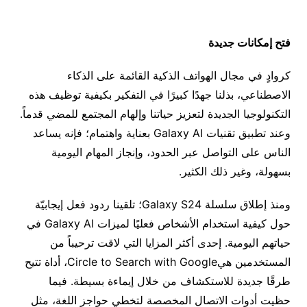
فتح إمكانات جديدة
كروادٍ في مجال الهواتف الذكية القائمة على الذكاء
الاصطناعي، بذلنا جهدًا كبيرًا في التفكير بكيفية توظيف هذه
التكنولوجيا الجديدة لتعزيز حياتنا وإلهام المجتمع للمضي قدماً.
وعند تطبيق تقنيات Galaxy AI بعناية واهتمام؛ فإنه يساعد
الناس على التواصل عبر الحدود، وإنجاز المهام اليومية
بسهولة، وغير ذلك الكثير.
ومنذ إطلاق سلسلة Galaxy S24؛ تلقينا ردود فعل إيجابيّة
حول كيفية استخدام الأشخاص فعليًا لميزات Galaxy AI في
حياتهم اليومية. إحدى أكثر المزايا التي لاقت ترحيباً من
المستخدمين هيCircle to Search with Google، أداة تتيح
طرقًا جديدة للاستكشاف من خلال إيماءة بسيطة. فيما
حظيت أدوات الاتصال المخصصة لتخطي حواجز اللغة، مثل