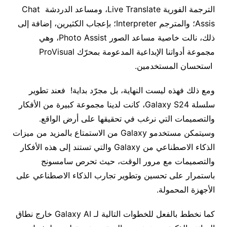
الترجمة الفورية Live Translate، ومساعد الدردشة Chat
Assis؛ والمترجم Interpreter؛ بإعجاب الكثيرين، إضافة إلى
ذلك، نالت خاصية مساعد الصور Photo Assist، وهي
مجموعة أدواتنا الإبداعية المدعومة بمحرّك ProVisual
استحسان المستخدمين.
ومع ذلك فهذه ليست النهاية، بل مجرّد بداية! فعند تطوير
سلسلة Galaxy S24، كانت لدينا مجموعة كبيرة من الأفكار
والتصميمات التي نرغب في تحقيقها على أرض الواقع.
وسيتمكن مستخدمو Galaxy من الاستمتاع بالمزيد من ميزات
الذكاء الاصطناعي من Galaxy والتي تستند إلى هذه الأفكار
والتصميمات مع مرور الوقت، حيث تحرص سامسونج
باستمرار على تحسين وتطوير تجارب الذكاء الاصطناعي على
الأجهزة المحمولة.
كما نخطط بالفعل للخطوات التالية لـ Galaxy AI خارج نطاق