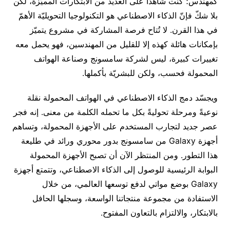
كمهندس؛ كنت شاهداً على العديد من الابتكارات المميّزة، لكن
بلا شكّ فإنّ الذكاء الاصطناعي هو التكنولوجيا التحويليّة الأهمّ
في هذا القرن. لا تُتاح فرصة المشاركة في مشروع يتميّز
بإمكانات هائلة كهذه إلا للقليل من المهندسين، فهو يحمل معه
تغييرات كبيرة، ليس لشركة سامسونج وصناعة الهواتف
المحمولة فحسب، ولكن للبشريّة بأكملها.
ويجسّد دمج الذكاء الاصطناعي في الهواتف المحمولة نقلة
نوعيةً ومرحلة تحوليةً بكل ما تحمله الكلمة من معنى. إنه فجر
عصر جديد لتجارب المستخدم على الأجهزة المحمولة، وتساهم
أجهزة Galaxy من سامسونج بدور محوري ورائد في طليعة
هذا التطور. ومن المنتظر الآن أن تصبح الأجهزة المحمولة
البوابة الرئيسية للوصول إلى الذكاء الاصطناعي، وتتمتع أجهزة
Galaxy بوضع مواتي لدفع توسعها العالمي، من خلال
الاستفادة من مجموعة منتجاتنا الواسعة، وسجلها الحافل
بالابتكار، والالتزام بالتعاون المفتوح.