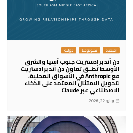
اقتصاد
تكنولوجيا
دولية
دن آند برادستريت جنوب آسيا والشرق
الأوسط تُطلق تعاون دن آند برادستريت
مع Anthropic في الأسواق المحلية،
لتحويل الامتثال المعتمد على الذكاء
الاصطناعي عبر Claude
يوليو 22, 2026