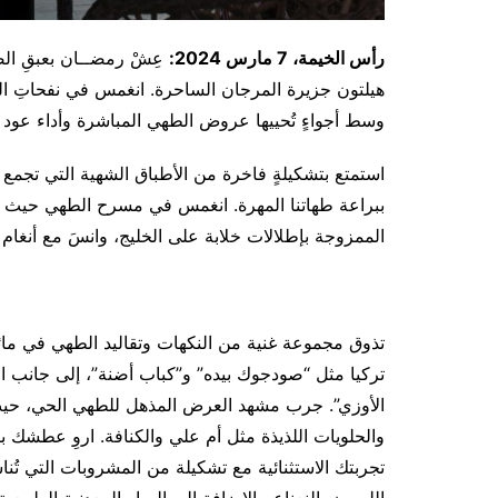
رأس الخيمة، 7 مارس 2024:
عِشْ رمضــان بعبقِ ال
هيلتون جزيرة المرجان الساحرة. انغمس في نفحاتِ الض
وسط أجواءٍ تُحييها عروض الطهي المباشرة وأداء عود 
استمتع بتشكيلةٍ فاخرة من الأطباق الشهية التي تجمع ب
ببراعة طهاتنا المهرة. انغمس في مسرح الطهي حيث يقدم
الممزوجة بإطلالات خلابة على الخليج، وانسَ مع أنغام
تذوق مجموعة غنية من النكهات وتقاليد الطهي في مائ
تركيا مثل “صودجوك بيده” و”كباب أضنة”، إلى جانب ال
الأوزي”. جرب مشهد العرض المذهل للطهي الحي، حي
والحلويات اللذيذة مثل أم علي والكنافة. اروِ عطشك ب
تجربتك الاستثنائية مع تشكيلة من المشروبات التي تُنا