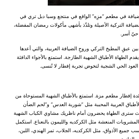
ضيافة في مطعم “مزِه” الواقع في منتجع وسبا دبل تري في
يافة التركية الأصيلة وتلذّذ بأشهى مأكولات رمضان المفضلة،
حيّ آسر.
ين عبقِ المطبخ التركي وروحِ الضيافة العربية، والتي أعدها
 الطهاة الأطباق الشهية الطازجة. استمتع بالأجواء الدافئة
 العود الحي الشجية لتخوض تجربة إفطار لا تُنسى.
دة إفطار مطعم مزة. استمتع بالأطباق الشهية المستوحاة من
أطباق العربية المحببة مثل “شوربة العدس” و”لحم الضأن
ث سترى الطهاة يحضرون أمام ناظريك مشاوي الكباب الشهية
المشروبات المنعشة مثل الكركديه والليمون بالنعناع. استكمل
سب جميع الأذواق، مثل الكركديه، الجلاب، تمر الهندي، اللبن،