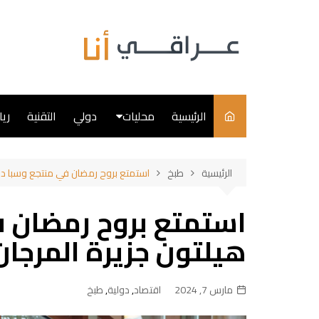
لتجاوز
لى
لمحتوى
الرئيسية
محليات
دولي
التقنية
ري
سياسة
الرئيسية
طبخ
استمتع بروح رمضان في منتجع وسبا دبل
فن
استمتع بروح رمضان ف
طبخ
هيلتون جزيرة المرجان
مارس 7, 2024
اقتصاد
,
دولية
,
طبخ