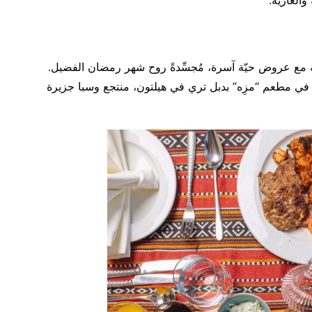
والغازية.
فئة مع عروض حيّة آسرة، مُجسِّدةً روح شهر رمضان الفضيل.
 في مطعم “مزِه” بدبل تري في هيلتون، منتجع وسبا جزيرة