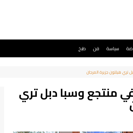
اضة
سياسة
فن
طبخ
 تري هيلتون جزيرة المرجان
ي منتجع وسبا دبل تري