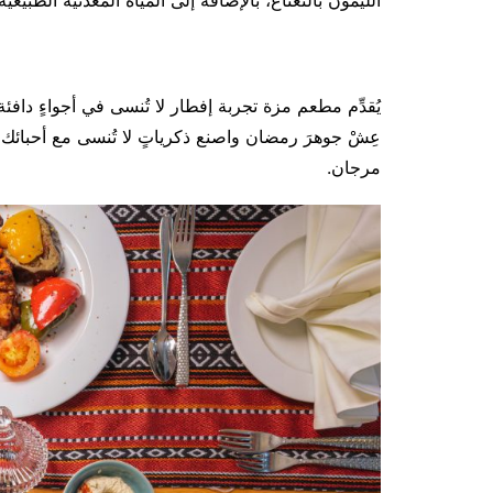
الليمون بالنعناع، بالإضافة إلى المياه المعدنية الطبيعية 
يُقدِّم مطعم مزة تجربة إفطار لا تُنسى في أجواءٍ دا
عِشْ جوهرَ رمضان واصنع ذكرياتٍ لا تُنسى مع أحبائك
مرجان.