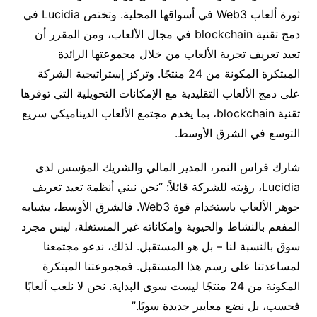
ثورة ألعاب Web3 في أسواقها المحلية. وتختص Lucidia في
دمج تقنية blockchain في مجال الألعاب، ومن المقرر أن
تعيد تعريف تجربة الألعاب من خلال مجموعتها الرائدة
المبتكرة المكونة من 24 منتجًا. وتركز إستراتيجية الشركة
على دمج الألعاب التقليدية مع الإمكانات التحويلية التي توفرها
تقنية blockchain، بما يخدم مجتمع الألعاب الديناميكي سريع
التوسع في الشرق الأوسط.
شارك فراس النمر، المدير المالي والشريك المؤسس لدى
Lucidia، رؤيته للشركة قائلاً: “نحن نبني أنظمة تعيد تعريف
جوهر الألعاب باستخدام قوة Web3. فالشرق الأوسط، بشبابه
المفعم بالنشاط والحيوية وإمكاناته غير المستغلة، ليس مجرد
سوق بالنسبة لنا – بل هو المستقبل. لذلك، ندعو مجتمعنا
لمساعدتنا على رسم هذا المستقبل. فمجموعتنا المبتكرة
المكونة من 24 منتجًا ليست سوى البداية. نحن لا نلعب ألعابًا
فحسب، بل نضع معايير جديدة سويًا.”