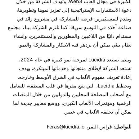
الكبيرة في مجال ألعاب Web3. وتهدف الشركة من خلال
دعوة الاستثمارات الإستراتيجية إلى تعزيز نموها وتطويرها،
وتقدم للمستثمرين فرصة للمشاركة في مشروع رائد في
صناعة آخذة في التوسع سريعًا. كما تلتزم الشركة ببناء مجتمع
مستدام ذاتيًا من اللاعبين والمطورين والمستثمرين، وإنشاء
نظام بيئي يمكن أن يزدهر فيه الابتكار والمشاركة والنمو.
وبينما تستعد Lucidia لمرحلة نمو كبيرة في عام 2024،
تستعد الشركة لإطلاق منتجاتها وخدماتها المبتكرة، بهدف
إعادة تعريف مفهوم الألعاب في الشرق الأوسط وخارجه.
وتخطط Lucidia، التي يقع مقرها في قلب المنطقة، للتعامل
مع أصحاب المصلحة المحليين والدوليين من خلال المنصات
الرقمية ومؤتمرات الألعاب الكبرى، ووضع معايير جديدة لما
يمكن أن تحققه الألعاب في عصر.
للتواصل
:
فراس النمر، Feras@lucidia.io