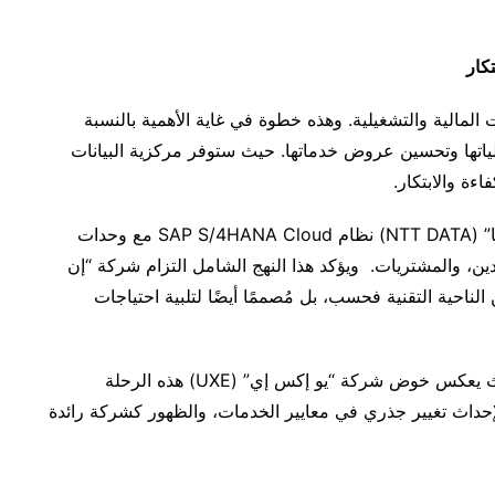
كار
مالية والتشغيلية. وهذه خطوة في غاية الأهمية بالنسبة
لع إلى تبسيط عملياتها وتحسين عروض خدماتها. حيث ستوفر مركزية البيانات
ءة والابتكار.
يتضمن مُقترح التنفيذ المُقدَّم من شركة “إن تي تي داتا” (NTT DATA) نظام SAP S/4HANA Cloud مع وحدات
دين، والمشتريات. ويؤكد هذا النهج الشامل التزام شركة “إن
س متطورًا من الناحية التقنية فحسب، بل مُصممًا أيضًا لتلبية احتياجات
يوضّح هذا التعاون التزام الشركة بالابتكار والتميز، حيث يعكس خوض شركة “يو إكس إي” (UXE) هذه الرحلة
ي داتا” (NTT DATA) استعدادها لإحداث تغيير جذري في معايير الخدمات، والظهور كشركة رائدة