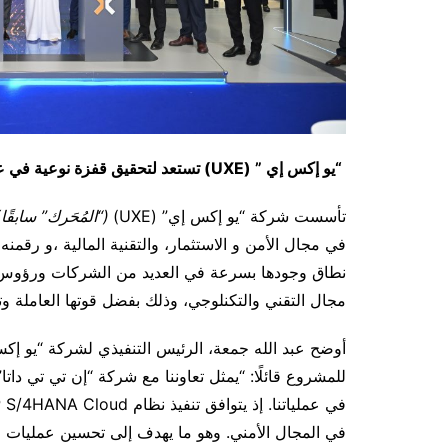
“يو إكس إي ” (
UXE
) تستعد لتحقيق قفزة نوعية في عا
تأسست شركة “يو إكس إي” (UXE)
(“المُحَرك” سابقًا)
نطاق وجودها بسرعة في العديد من الشركات ورؤوس ال
مجال التقني والتكنلوجي، وذلك بفضل قوتها العاملة وتأ
في المجال الأمني. وهو ما يهدف إلى تحسين عمليات ات