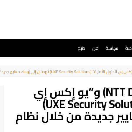
اضة
سياسة
فن
طبخ
“إن تي تي داتا” (NTT DATA) و”يو إكس إي
للحلول الأمنية” (UXE Security Solutions)
يير جديدة من خلال نظام