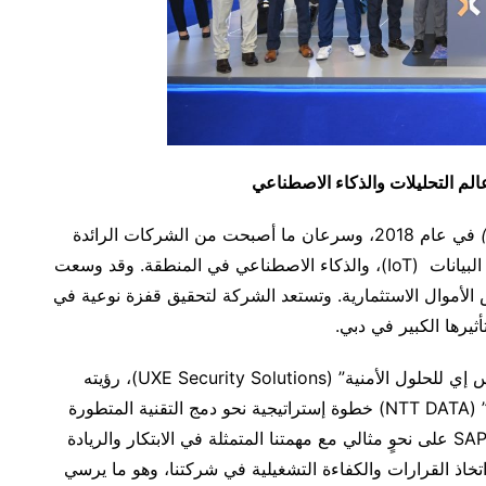
لم التحليلات والذكاء الاصطناعي
في عام 2018، وسرعان ما أصبحت من الشركات الرائدة
في مجال الأمن و الاستثمار، والتقنية المالية ،و رقمنه البيانات (IoT)، والذكاء الاصطناعي في المنطقة. وقد وسعت
أموال الاستثمارية. وتستعد الشركة لتحقيق قفزة نوعية في
ثيرها الكبير في دبي.
أوضح عبد الله جمعة، الرئيس التنفيذي لشركة “يو إكس إي للحلول الأمنية” (UXE Security Solutions)، رؤيته
للمشروع قائلًا: “يمثل تعاوننا مع شركة “إن تي تي داتا” (NTT DATA) خطوة إستراتيجية نحو دمج التقنية المتطورة
في عملياتنا. إذ يتوافق تنفيذ نظام SAP S/4HANA Cloud على نحوٍ مثالي مع مهمتنا المتمثلة في الابتكار والريادة
خاذ القرارات والكفاءة التشغيلية في شركتنا، وهو ما يرسي