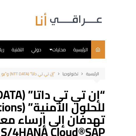
لتجاوز
لى
لمحتوى
الرئيسية
محليات
دولي
التقنية
ري
سياسة
الرئيسية
تكنولوجيا
“إن تي تي داتا” (NTT DATA) و”يو إكس إي للحلول الأمنية” (UXE Security Solutions) تهدفان إلى إرساء معايير جديدة من خلال نظام S/4HANA Cloud®SAP
فن
طبخ
تهدفان إلى إرساء معا
S/4HANA Cloud®SAP