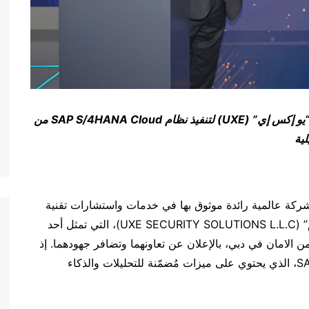
“يو إكس إي” (
UXE
) لتنفيذ نظام
SAP S/4HANA Cloud
من
ية
ي داتا” (NTT DATA)، باعتبارها شركة عالمية رائدة موثوق بها في خدمات واستشارات تقنية
المعلومات، وشركة “يو إكس إي للحلول الأمنية، ذ.م.م” (UXE SECURITY SOLUTIONS L.L.C)، التي تمثل أحد
 الامان في دبي، بالإعلان عن تعاونهما وتضافر جهودهما. إذ
تهدف هذه الشراكة لتنفيذ نظام SAP S/4HANA Cloud، الذي يحتوي على ميزات مُضمّنة للتحليلات والذكاء