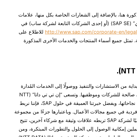
نتجات وخدمات SAP الأخرى المذكورة هنا، بالإضافة إلى الشعارات الخاصة بكل منها، علامات
تجارية أو علامات تجارية مُسجَّلة لشركة “ساب إس إي” (SAP SE) (أو إحدى الشركات التابعة لشركة ساب) في
http://www.sap.com/corporate-en/legal
للاطلاع على
تمثل جميع أسماء المنتجات والخدمات الأخرى المذكورة
داية من الاستشارات والتنفيذ ووصولًا إلى الخدمات المُدارة
وغيرها، وتعمل على تعزيز حلول SAP باستمرار لتكون صالحة للشركات وموظفيها. وتسعى “إن تي تي داتا” (NTT
DATA) لمساعدة الشركات على التحول والنمو وزيادة نجاحاتها، وبفضل خبرتنا العميقة في حلول SAP، فإننا نربط
ا فردية في جميع مجالات الأعمال. وباعتبارها جزءًا من مجموعة
“إن تي تي داتا” (NTT DATA) وشريكًا إستراتيجيًا عالميًا لشركة SAP تربطه علاقات وثيقة مع شركاء آخرين، تتيح
ائها الحاليين والمحتملين إمكانية الوصول إلى الحلول والتطورات المبتكرة، ومن