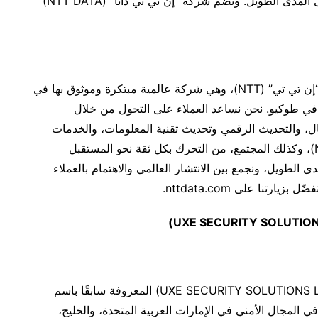
ثمَّ تقدم مساهمة مهمة في الابتكار ونجاح الأعمال على المدى الطويل. وتضم شركة “إن تي تي داتا” (NTT DATA)
تُعد “إن تي تي داتا” (NTT DATA) جزءًا من مجموعة “إن تي تي” (NTT)، وهي شركة عالمية مبتكرة وموثوق بها في
في طوكيو. نحن نساعد العملاء على التحول من خلال
، والتحديث الرقمي وتحديث تقنية المعلومات، والخدمات
المُدارة. إذ تمكّنهم شركة “إن تي تي داتا” (NTT DATA)، وكذلك المجتمع، من التحرك بكل ثقة نحو المستقبل
 الطويل، ونجمع بين الانتشار العالمي والاهتمام بالعملاء
)
UXE SECURITY SOLUTION
تمثل شركة “يو إكس إي للحلول الأمنية، ذ.م.م” (UXE SECURITY SOLUTIONS L.L.C) المعروفة سابقًا باسم
ي المجال الأمني في الإمارات العربية المتحدة، والخليج،