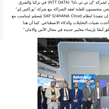
وقد أعرب الدكتور عبد الباري دانيش، الرئيس التنفيذي لشركة “إن تي تي داتا” (NTT DATA) في تركيا والشرق
“نحن متحمسون للغاية لعقد الشراكة مع شركة “يو إكس إي”
(UXE) لتحسين إطار عملهم التشغيلي وتطويره. حيث إن تنفيذنا لنظام SAP S/4HANA Cloud مُصمّم ليتناسب مع
أحدث تقنيات التحليلات والذكاء الاصطناعي. كما أن هذا
أيضًا بإرساء معايير جديدة في مجال الأمن والامان.”