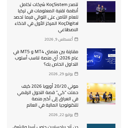
تتصدر KoçSistem شركات تكامل
أنظمة تقنية المعلومات في تركيا
للعام الثامن على التوالي فيما تحصد
KoçDigital المركز الأول في الذكاء
الاصطناعي
أغسطس 9, 2026
مقارنة بين منصتي MT4 و MT5 في
عام 2026: أي منصة تناسب أسلوب
التداول الخاص بك؟
يوليو 29, 2026
موني 20/20 أوروبا 2026 كيف
حملت “كي” قصة التحول الرقمي
في العراق إلى أكبر منصة
للتكنولوجيا المالية في العالم
يوليو 22, 2026
دن آند برادستريت جنوب آسيا والشرق