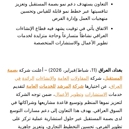
التعاون يستهدف دعم نمو بصمة المستقبل وتعزيز
تنافسيتها عبر خطط نمو قابلة للقياس وتحسين
منهجيات العمل وإدارة الفرص
الاتفاق يأتي في توقيت يشهد فيه قطاع الإنشاءات
العراقي نشاطاً متسارعاً وحاجة متزايدة لخدمات
تطوير الأعمال والاستشارات المتخصصة
بغداد، العراق
(11، شباط/فبراير، 2026) – أعلنت شركة
بصمة
المستقبل
، شركة
المقاولات
العامة
والإنشاءات
الرائدة
في
العراق
، عن اختيارها
شركة
المرشد
للخدمات
العامة
لتقديم
خدمات
الاستشارات
وتطوير
الأعمال
، ضمن توجه الشركة
لتعزيز نموها المنظم وتوسيع قاعدة مشاريعها وشراكاتها في
السوق العراقي. يهدف هذا التعاون إلى دعم مسارات التوسع
لدى بصمة المستقبل عبر حلول استشارية عملية تركز على
تطوير الفرص، تحسين التخطيط التجاري، وتعزيز جاهزية