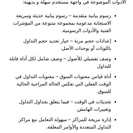
الأدوات
الموضوعة
في
واجهة
مستخدم
سهلة
و
بديهية
:
رسوم
بيانية
متقدمة
–
رسوم
بيانية
حديثة
وسريعة
الاستجابة
مدعومة
بمجموعة
متنوعة
من
المؤشرات
الفنية
والأدوات
الرسومية
.
إعدادات
حجم
مرنة
–
خيار
تحديد
حجم
التداول
باللوتات
أو
بوحدات
الأصل
.
وصف
تفصيلي
للأصول
–
وصف
شامل
لكل
أداة
قابلة
للتداول
أداة
قياس
معنويات
السوق
–
معنويات
التداول
في
الوقت
الفعلي
التي
تعكس
الحالة
المزاجية
الحالية
للسوق
.
تحديثات في الوقت – فيما يتعلق بجداول التداول
وتغييرات الهامش.
إدارة
مريحة
للمراكز
–
سهولة
التعامل
مع
مراكز
التداول
المتعددة
والأوامر
المعلقة
.