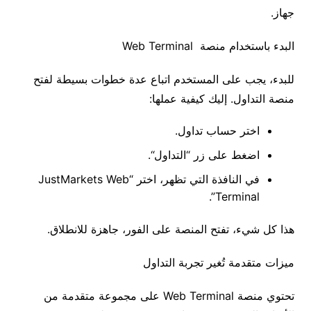
جهاز
.
البدء
باستخدام
منصة
Web Terminal
للبدء،
يجب
على
المستخدم
اتباع
عدة
خطوات
بسيطة
لفتح
منصة
التداول
.
إليك
كيفية
عملها
:
اختر
حساب
تداول
.
اضغط
على
زر
“
التداول
“.
في
النافذة
التي
تظهر،
اختر
“JustMarkets Web
Terminal”.
هذا
كل
شيء،
تفتح
المنصة
على
الفور،
جاهزة
للانطلاق
.
ميزات
متقدمة
تُغير
تجربة
التداول
تحتوي
منصة
Web Terminal على
مجموعة
متقدمة
من