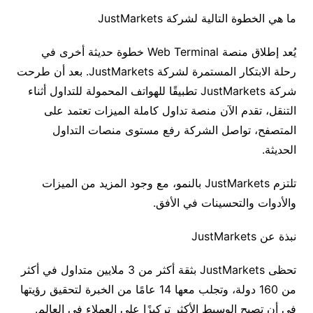
ما
هي
الخطوة
التالية
لشركة
JustMarkets
يُعد
إطلاق
منصة
Web Terminal خطوة
حديثة
أخرى
في
رحلة
الابتكار
المستمرة
لشركة
JustMarkets.
بعد
أن
طرحت
شركة
JustMarkets
تطبيقًا
للهواتف
المحمولة
للتداول
أثناء
التنقل،
تقدم
الآن
منصة
تداول
كاملة
الميزات
تعتمد
على
المتصفح،
تواصل
الشركة
رفع
مستوى
منصات
التداول
الحديثة
.
تلتزم
JustMarkets
بالنمو،
مع
وجود
المزيد
من
الميزات
والأدوات
والتحسينات
في
الأفق
.
نبذة
عن
JustMarkets
تحظى
JustMarkets
بثقة
أكثر
من
3
ملايين
متداول
في
أكثر
من
160
دولة،
وتجلب
معها
14
عامًا
من
الخبرة
لتحقيق
رؤيتها
في
أن
تصبح
الوسيط
الأكثر
تركيزًا
على
العملاء
في
العالم
.