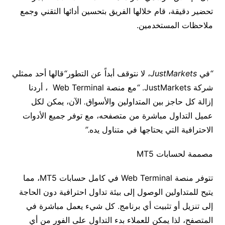
تحضير
دقيقة،
قام
خلالها
الفريق
بتحسين
أدائها
التقني
وجمع
ملاحظات
المستخدمين
.
“
في
JustMarkets
،
لا
نتوقف
أبداً
عن
التطور
“
قالها
أحد
ممثلي
شركة
JustMarkets.
“
مع
منصة
Web Terminal
،
أردنا
إزالة
كل
حاجز
بين
المتداولين
والأسواق
.
الآن،
يمكن
لكل
عميل
التداول
مباشرة
من
متصفحه،
مع
توفر
جميع
الأدوات
الاحترافية
التي
يحتاجها
في
متناول
يده
.”
مصممة
لحسابات
MT5
تتوفر
منصة
Web Terminal في
كامل
حسابات
MT5
،
مما
يتيح
للمتداولين
الوصول
إلى
بيئة
تداول
احترافية
دون
الحاجة
إلى
تنزيل
أو
تثبيت
أي
برنامج
.
كل
شيء
يعمل
مباشرة
في
المتصفح،
لذا
يمكن
للعملاء
بدء
التداول
على
الفور
من
أي