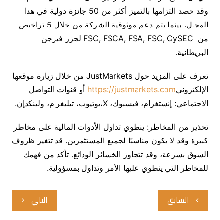
وقد
حصد
التزامها
بالتميز
أكثر
من
50
جائزة
دولية
في
هذا
المجال،
بينما
يتم
دعم
موثوقية
الشركة
من
خلال
5
تراخيص
من
FSC, FSCA, FSA, FSC, CySEC
لجزر
فيرجن
البريطانية
.
تعرف
على
المزيد
حول
JustMarkets
من
خلال
زيارة
موقعها
الإلكتروني
https://justmarkets.com
أو
قنوات
التواصل
الاجتماعي
:
إنستغرام
،
فيسبوك
،
X
،
يوتيوب
،
تيليغرام
،
و
لينكدإن
.
تحذير
من
المخاطر
:
ينطوي
تداول
الأدوات
المالية
على
مخاطر
كبيرة
وقد
لا
يكون
مناسبًا
لجميع
المستثمرين
.
قد
تتغير
ظروف
السوق
بسرعة،
وقد
تتجاوز
الخسائر
الودائع
.
تأكد
من
فهمك
للمخاطر
التي
ينطوي
عليها
الأمر
وتداول
بمسؤولية
.
تصفّح
السابق
التالي
المقالات