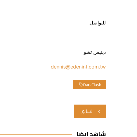
للتواصل:
دينيس تشو
dennis@edenint.com.tw
DarkFlash
تصفّح
السابق
المقالات
شاهد ايضا