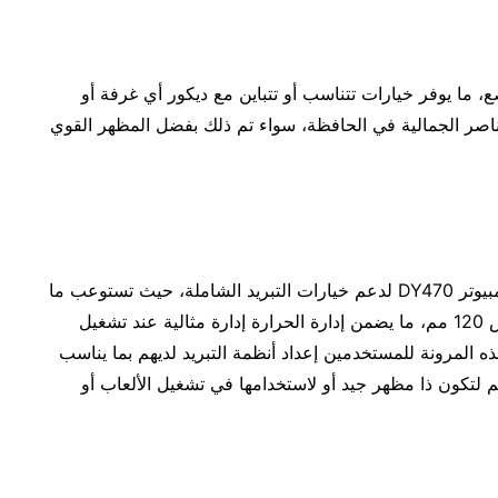
صع، ما يوفر خيارات تتناسب أو تتباين مع ديكور أي غرفة أو
اصر الجمالية في الحافظة، سواء تم ذلك بفضل المظهر القوي
إذا انتقلنا إلى الناحية العملية، فقد صُممت حافظة الكمبيوتر DY470 لدعم خيارات التبريد الشاملة، حيث تستوعب ما
يصل إلى مبردين قياس 360 مم أو عشر مراوح قياس 120 مم، ما يضمن إدارة الحرارة إدارة مثالية عند تشغيل
 هذه المرونة للمستخدمين إعداد أنظمة التبريد لديهم بما يناسب
م لتكون ذا مظهر جيد أو لاستخدامها في تشغيل الألعاب أو