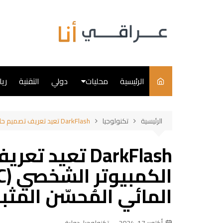
لتجاوز
لى
لمحتوى
الرئيسية
محليات
دولي
التقنية
ري
سياسة
الرئيسية
تكنولوجيا
DarkFlash تعيد تعريف تصميم حافظة الكمبيوتر الشخصي (PC) بفضل ميزة التبريد المائي المُحسّن المثبت أعلاه في DY470 ATX
فن
DarkFlash تعيد
طبخ
المائي المُحسّن المثبت أعلا