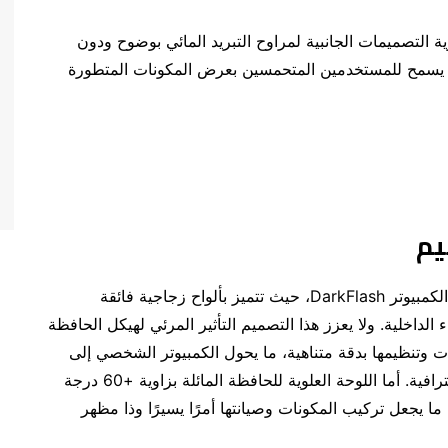
 مائلة تتيح DarkFlash إمكانية رؤية التصميمات الجانبية لمراوح التبريد المائي بوضوح ودون
ا يسمح للمستخدمين المتحمسين بعرض المكونات المتطورة
يم
تواصل DY470 تجسيد روح التصميم المميزة لحافظة الكمبيوتر DarkFlash، حيث تتميز بألواح زجاجية فائقة
بانورامية بزاوية 330 درجة للأجزاء الداخلية. ولا يعزز هذا التصميم التأثير المرئي لهيكل الحافظة
 وتنظيمها بدقة متناهية، ما يحول الكمبيوتر الشخصي إلى
قطعة أساسية في أي بيئة للألعاب أو مساحة عمل احترافية. أما اللوحة العلوية للحافظة المائلة بزاوية +60 درجة
 يجعل تركيب المكونات وصيانتها أمرًا يسيرًا وذا مظهر