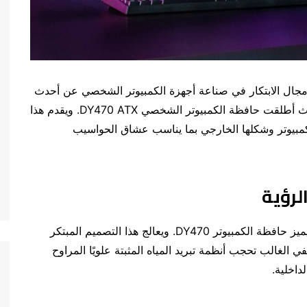
كشفت شركة DarkFlash الرائدة في مجال الابتكار في صناعة أجهزة الكمبيوتر الشخصي عن أحدث
ابتكاراتها في تصميم حافظات الكمبيوتر الشخصي، حيث أطلقت حافظة الكمبيوتر الشخصي DY470 ATX. ويقدم هذا
بيوتر وشكلها الخارجي بما يناسب عشاق الحواسيب
رؤية
اللوحة العلوية ذات التصميم المائل الفريد من أهم ما يميز حافظة الكمبيوتر DY470. ويعالج هذا التصميم المبتكر
الغالب تحجب أنظمة تبريد المياه المثبتة علويًا المراوح
داخلية.