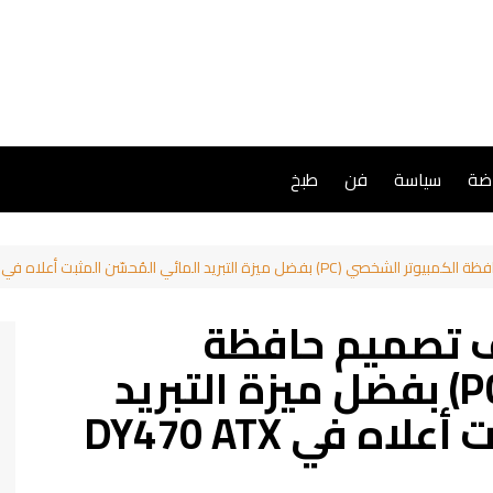
اضة
سياسة
فن
طبخ
 تعريف تصميم حافظة
الكمبيوتر الشخصي (PC) بفضل ميزة التبريد
ه في DY470 ATX