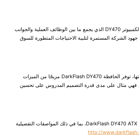
يتجلى التزام DarkFlash بالابتكار في تصميم حافظة الكمبيوتر DY470 الذي يجمع ما بين الوظائف العملية والجوانب
لى جهود الشركة المستمرة لتلبية الاحتياجات المتطورة للسوق
بالنسبة للمتحمسين المهتمين بتصميم أنظمتهم أو ترقيتها، توفر الحافظة DarkFlash DY470 مزيجًا من الميزات
ي. فهي مثال على مدى قدرة التصميم المدروس على تحسين
لمزيد من المعلومات حول حافظة الكمبيوتر الشخصي DarkFlash DY470 ATX، بما في ذلك المواصفات التفصيلية
http://www.darkflash