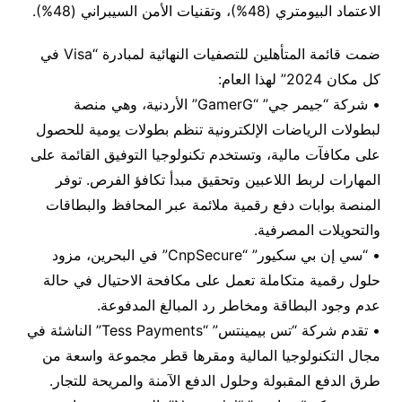
الاعتماد البيومتري (48%)، وتقنيات الأمن السيبراني (48%).
ضمت قائمة المتأهلين للتصفيات النهائية لمبادرة “Visa في
كل مكان 2024” لهذا العام:
• شركة “جيمر جي” “GamerG” الأردنية، وهي منصة
لبطولات الرياضات الإلكترونية تنظم بطولات يومية للحصول
على مكافآت مالية، وتستخدم تكنولوجيا التوفيق القائمة على
المهارات لربط اللاعبين وتحقيق مبدأ تكافؤ الفرص. توفر
المنصة بوابات دفع رقمية ملائمة عبر المحافظ والبطاقات
والتحويلات المصرفية.
• “سي إن بي سكيور” “CnpSecure” في البحرين، مزود
حلول رقمية متكاملة تعمل على مكافحة الاحتيال في حالة
عدم وجود البطاقة ومخاطر رد المبالغ المدفوعة.
• تقدم شركة “تس بيمينتس” “Tess Payments” الناشئة في
مجال التكنولوجيا المالية ومقرها قطر مجموعة واسعة من
طرق الدفع المقبولة وحلول الدفع الآمنة والمريحة للتجار.