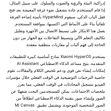
إدراكية: البيئة والرؤية والصوت والسلوك. على سبيل المثال،
إذا قام المستخدم عادة بتشغيل ضوء غرفة المعيشة بعد فتح
قفل الباب الذكي، سيقوم HyperMind بأتمتة إضاءة الغرفة
تلقائياً بناءً على الأنماط التي اكتسبها، بموافقة المستخدم.
يعمل هذا الابتكار على تبسيط الاتصال بين الأجهزة وتقليل
تكاليف التعلم الآلي وتبسيط التفاعلات مع الجهاز من دون
الحاجة إلى فهم آليات أو مقاربات منطقية معقدة.
يستخدم Xiaomi HyperOS نماذج أساسية كبيرة للتطبيقات
المتقدمة. يتيح مساعد الذكاء الاصطناعي AI Assistant
إمكانات إنشاء نص قوي ودعم تلخيص الكلام والمقالات. تقوم
خاصية الترجمات التوضيحية في الوقت الفعلي خلال مؤتمرات
الفيديو بتسجيل المحادثات في الوقت الفعلي، مما يعزز
ملخصات الاجتماعات. يمكن للمستخدمين البحث شفهيًا عن
الصور وإنشاء صور بتقنية الذكاء الاصطناعي انطلاقاً من
الصور الشخصية الموجودة. ويشتمل تطبيق Mi Canvas