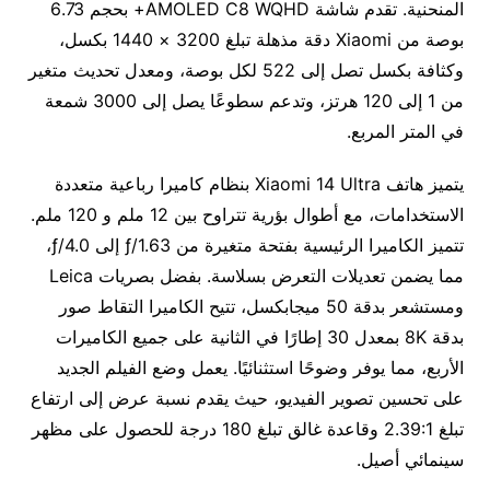
المنحنية. تقدم شاشة AMOLED C8 WQHD+ بحجم 6.73
بوصة من Xiaomi دقة مذهلة تبلغ 3200 × 1440 بكسل،
وكثافة بكسل تصل إلى 522 لكل بوصة، ومعدل تحديث متغير
من 1 إلى 120 هرتز، وتدعم سطوعًا يصل إلى 3000 شمعة
في المتر المربع.
يتميز هاتف Xiaomi 14 Ultra بنظام كاميرا رباعية متعددة
الاستخدامات، مع أطوال بؤرية تتراوح بين 12 ملم و 120 ملم.
تتميز الكاميرا الرئيسية بفتحة متغيرة من ƒ/1.63 إلى ƒ/4.0،
مما يضمن تعديلات التعرض بسلاسة. بفضل بصريات Leica
ومستشعر بدقة 50 ميجابكسل، تتيح الكاميرا التقاط صور
بدقة 8K بمعدل 30 إطارًا في الثانية على جميع الكاميرات
الأربع، مما يوفر وضوحًا استثنائيًا. يعمل وضع الفيلم الجديد
على تحسين تصوير الفيديو، حيث يقدم نسبة عرض إلى ارتفاع
تبلغ 2.39:1 وقاعدة غالق تبلغ 180 درجة للحصول على مظهر
سينمائي أصيل.