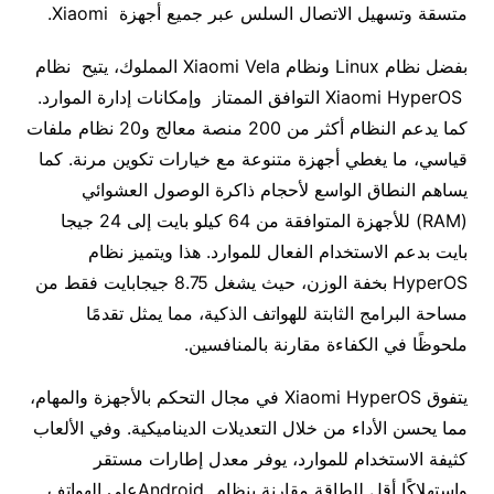
متسقة وتسهيل الاتصال السلس عبر جميع أجهزة Xiaomi.
بفضل نظام Linux ونظام Xiaomi Vela المملوك، يتيح نظام
Xiaomi HyperOS التوافق الممتاز وإمكانات إدارة الموارد.
كما يدعم النظام أكثر من 200 منصة معالج و20 نظام ملفات
قياسي، ما يغطي أجهزة متنوعة مع خيارات تكوين مرنة. كما
يساهم النطاق الواسع لأحجام ذاكرة الوصول العشوائي
(RAM) للأجهزة المتوافقة من 64 كيلو بايت إلى 24 جيجا
بايت بدعم الاستخدام الفعال للموارد. هذا ويتميز نظام
HyperOS بخفة الوزن، حيث يشغل 8.75 جيجابايت فقط من
مساحة البرامج الثابتة للهواتف الذكية، مما يمثل تقدمًا
ملحوظًا في الكفاءة مقارنة بالمنافسين.
يتفوق Xiaomi HyperOS في مجال التحكم بالأجهزة والمهام،
مما يحسن الأداء من خلال التعديلات الديناميكية. وفي الألعاب
كثيفة الاستخدام للموارد، يوفر معدل إطارات مستقر
واستهلاكًا أقل للطاقة مقارنة بنظام Androidعلى الهواتف