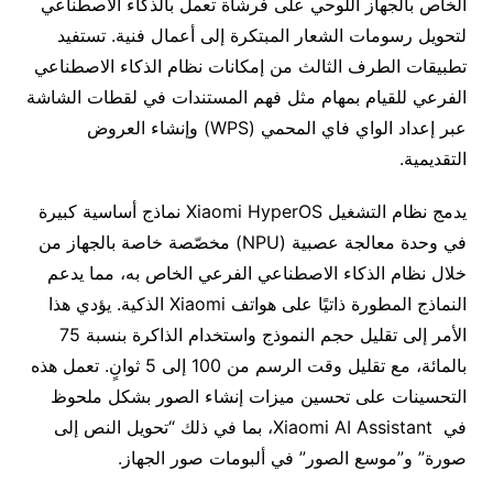
الخاص بالجهاز اللوحي على فرشاة تعمل بالذكاء الاصطناعي
لتحويل رسومات الشعار المبتكرة إلى أعمال فنية. تستفيد
تطبيقات الطرف الثالث من إمكانات نظام الذكاء الاصطناعي
الفرعي للقيام بمهام مثل فهم المستندات في لقطات الشاشة
عبر إعداد الواي فاي المحمي (WPS) وإنشاء العروض
التقديمية.
يدمج نظام التشغيل Xiaomi HyperOS نماذج أساسية كبيرة
في وحدة معالجة عصبية (NPU) مخصّصة خاصة بالجهاز من
خلال نظام الذكاء الاصطناعي الفرعي الخاص به، مما يدعم
النماذج المطورة ذاتيًا على هواتف Xiaomi الذكية. يؤدي هذا
الأمر إلى تقليل حجم النموذج واستخدام الذاكرة بنسبة 75
بالمائة، مع تقليل وقت الرسم من 100 إلى 5 ثوانٍ. تعمل هذه
التحسينات على تحسين ميزات إنشاء الصور بشكل ملحوظ
في Xiaomi AI Assistant، بما في ذلك “تحويل النص إلى
صورة” و”موسع الصور” في ألبومات صور الجهاز.