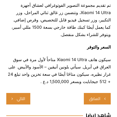
تم تقديم مجموعة التصوير الفوتوغرافي لعشاق أجهزة
Xiaomi 14 Ultra، وتتضمن زر غالق ثنائي المراحل، وزر
التكبير، وزر تسجيل فيديو قابل للتخصيص، وقرص إضافي.
كما يعمل أيضًا كبنك طاقة خارجي بسعة 1500 مللي أمبير،
ويتوفر للشراء بشكل منفصل.
السعر والتوفر
سيكون هاتف Xiaomi 14 Ultra متاحاً لأول مرة في سوق
العراق في أبريل. سيأتي بلونين أنيقين – الأسود والأبيض. على
غرار نظيره، سيكون متاحًا أيضًا في سعة تخزين واحد تبلغ 24
+ 512 جيجابايت وبسعر 1,500,000 د.ع .
تصفّح
السابق
التالي
المقالات
شاهد ايضا