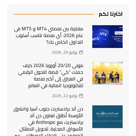
اخترنا لكم
مقارنة بين منصتي MT4 و MT5 في
عام 2026: أي منصة تناسب أسلوب
التداول الخاص بك؟
يوليو 29, 2026
موني 20/20 أوروبا 2026 كيف
حملت “كي” قصة التحول الرقمي
في العراق إلى أكبر منصة
للتكنولوجيا المالية في العالم
يوليو 22, 2026
دن آند برادستريت جنوب آسيا والشرق
الأوسط تُطلق تعاون دن آند
برادستريت مع Anthropic في
الأسواق المحلية، لتحويل الامتثال
المعتمد على الذكاء الاصطناعي عبر