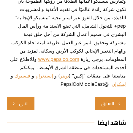
وتمارس بيبسيكو أعمالها انطلاقًا من رؤيتها الطموحة بأن
تكون شركة رائدة عالميًا في تقديم الأغذية والمشروبات
اللذيذة، من خلال الفوز عبر استراتيجية “بيبسيكو الإيجابية”
pep+ للتحول الشامل، التي تضع الاستدامة ورأس المال
البشري في صميم أعمال الشركة من أجل خلق قيمة
مشتركة وتحقيق النمو عبر العمل بطريقة آمنة تجاه الكوكب
وإلهام التغيير الإيجابي لكوكب الأرض وسكانه. لمزيد من
المعلومات، يرجى زيارة
www.pepsico.com
وللاطلاع على
أحدث المستجدات في منطقة الشرق الأوسط، يمكنكم
متابعتنا على منصّات “إكس” (
تويتر
) و
إنستغرام
و
فيسبوك
و
لينكدإن
@PepsiCoMiddleEast.
تصفّح
السابق
التالي
المقالات
شاهد ايضا