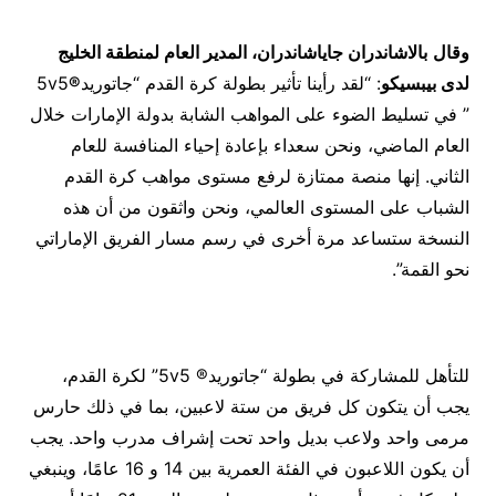
وقال
بالاشاندران جاياشاندران، المدير العام لمنطقة الخليج
لدى بيبسيكو
: “لقد رأينا تأثير بطولة كرة القدم “جاتوريد
®
5v5
” في تسليط الضوء على المواهب الشابة بدولة الإمارات خلال
العام الماضي، ونحن سعداء بإعادة إحياء المنافسة للعام
الثاني. إنها منصة ممتازة لرفع مستوى مواهب كرة القدم
الشباب على المستوى العالمي، ونحن واثقون من أن هذه
النسخة ستساعد مرة أخرى في رسم مسار الفريق الإماراتي
نحو القمة”.
للتأهل للمشاركة في بطولة “جاتوريد® 5v5” لكرة القدم،
يجب أن يتكون كل فريق من ستة لاعبين، بما في ذلك حارس
مرمى واحد ولاعب بديل واحد تحت إشراف مدرب واحد. يجب
أن يكون اللاعبون في الفئة العمرية بين 14 و 16 عامًا، وينبغي