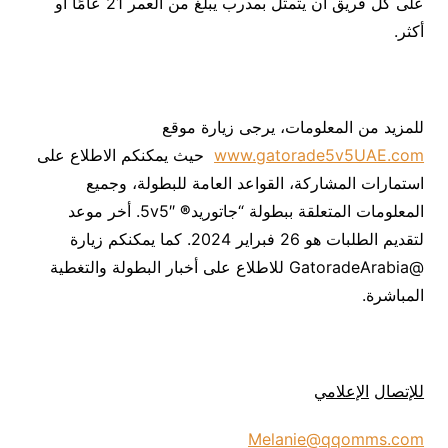
على كل فريق أن يتمثل بمدرب يبلغ من العمر 21 عامًا أو
أكثر.
للمزيد من المعلومات، يرجى زيارة موقع
www.gatorade5v5UAE.com
حيث يمكنكم الاطلاع على
استمارات المشاركة، القواعد العامة للبطولة، وجميع
المعلومات المتعلقة ببطولة “جاتوريد
®
5v5″. أخر موعد
لتقديم الطلبات هو 26 فبراير 2024. كما يمكنكم زيارة
@GatoradeArabia للاطلاع على أخبار البطولة والتغطية
المباشرة.
للإتصال
الإعلامي
Melanie@qqomms.com