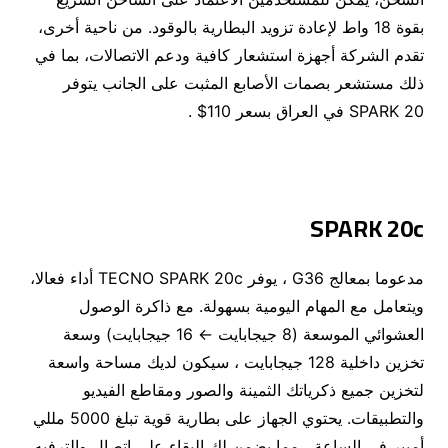
بقوة 18 واط لإعادة تزويد البطارية بالوقود. من ناحية أخرى،
تقدم الشركة أجهزة استشعار كافية ودعم الاتصالات، بما في
ذلك مستشعر بصمات الأصابع المثبت على الجانب يتوفر
SPARK 20 في العراق بسعر 110$ .
SPARK 20c
مدعوما بمعالج G36 ، يوفر TECNO SPARK 20c أداء فعالا،
ويتعامل مع المهام اليومية بسهولة. مع ذاكرة الوصول
العشوائي الموسعة (8 جيجابايت ← 16 جيجابايت) وسعة
تخزين داخلية 128 جيجابايت ، سيكون لديك مساحة واسعة
لتخزين جميع ذكرياتك الثمينة والصور ومقاطع الفيديو
والتطبيقات. يحتوي الجهاز على بطارية قوية تبلغ 5000 مللي
أمبير في الساعة ، مما يضمن لك البقاء على اتصال والترفيه