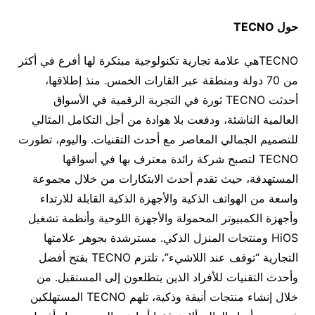
حول
TECNO
TECNOهي علامة تجارية تكنولوجية مبتكرة لها أفرع في أكثر
من 70 دولة ومنطقة عبر القارات الخمس. منذ إطلاقها،
أحدثت TECNO ثورة في التجربة الرقمية في الأسواق
العالمية الناشئة، ودفعت بلا هوادة من أجل التكامل المثالي
للتصميم الجمالي المعاصر مع أحدث التقنيات. واليوم، تطورت
TECNO لتصبح شركة رائدة معترف بها في أسواقها
المستهدفة، حيث تقدم أحدث الابتكارات من خلال مجموعة
واسعة من الهواتف الذكية والأجهزة الذكية القابلة للارتداء
وأجهزة الكمبيوتر المحمولة والأجهزة اللوحية وأنظمة تشغيل
HiOS ومنتجات المنزل الذكي. مسترشدة بجوهر علامتها
التجارية “توقف عند اللاشيء”، تلتزم TECNO بفتح أفضل
وأحدث التقنيات للأفراد الذين يتطلعون إلى المستقبل. من
خلال إنشاء منتجات أنيقة وذكية، تلهم TECNO المستهلكين