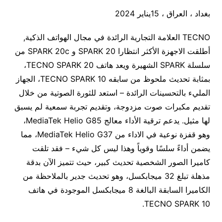
بغداد ، العراق ، 15يناير 2024
TECNO العلامة التجارية الرائدة في مجال الهواتف الذكية,
أطلقت الاجهزة الأكثر انتظارا SPARK 20 و SPARK 20c من
سلسلة SPARK الشهيرة ويعد هاتف TECNO SPARK 20،
بمثابة تحديث ملحوظ من سابقه TECNO SPARK 10، الجهاز
المليء بالتحسينات الرائدة – استعد للثورة الصوتية من خلال
تقديم مكبرات صوت مزدوجة، وتقديم تجربة سمعية لم يسبق
لها مثيل. يدعم ترقية الأداء معالج MediaTek Helio G85،
وهو قفزة نوعية في الاداء من MediaTek Helio G37، مما
يضمن أداءً سلسًا وقوياً وهذا ليس كل شيء – فقد تلقت
كاميرا الصور الشخصية تحديث كبير، حيث تتميز الآن بدقة
مذهلة تبلغ 32 ميجابكسل، وهو تحديث جدير بالملاحظة من
الكاميرا السابقة البالغة 8 ميجابكسل الموجودة في هاتف
TECNO SPARK 10.