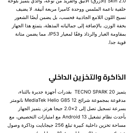
Skin 2.0 (الأزرق) الأنيق والفريد من نوعه، والذي يتميز بلوحة
خلفية ناعمة الملمس ووحدة كاميرا مربعة أنيقة. لا يضيف
نسيج اللون اللامع الجاذبية فحسب، بل يضمن أيضًا الشعور
بخفة الوزن. بالإضافة إلى جمالياته المذهلة، يتمتع هذا الجهاز
بمقاومة الغبار والرذاذ وفقًا لمعيار IP53، مما يضمن متانة
قوية جدا.
الذاكرة والتخزين الداخلي
يتميز TECNO SPARK 20 بقدرات أجهزة جديرة بالثناء،
مدفوعة بمجموعة شرائح MediaTek Helio G85 12 نانومتر
بسرعة تسجيل تصل إلى 2×2.0 جيجا هرتز. يتميز الجهاز
بأحدث نظام تشغيل Android 13 مع امتيازات التخصيص، مع
مساحة تخزين داخلية كبيرة تبلغ 256 جيجابايت وذاكرة وصول