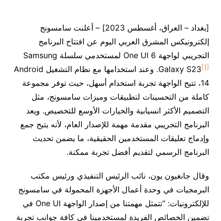
[بغداد – العراق، أغسطس 2023] – أعلنت سامسونج
إلكترونيكس المشرق العربي اليوم عن افتتاح البرنامج
التجريبي لواجهة One UI 6 لمستخدمي سلسلة Samsung
[1]
Galaxy S23
. وعند استخدامها مع نظام التشغيل Android
14، تتيح الواجهة تجربة استخدام أسهل، حيث توفر مجموعة
كاملة من التحسينات لتطبيقات وميزات سامسونج، مثل
التصميم الأكثر انسيابية والخيارات الأوسع للتخصيص. ويعد
البرنامج التجريبي مقدمة مهمة للإصدار العام، لأنه يتيح جمع
وإدماج تعليقات المستخدمين الحقيقية، ما يضمن تحديث
البرنامج الرسمي لتقديم أفضل تجربة ممكنة.
وقال جانغيون يون، نائب الرئيس التنفيذي ورئيس مكتب
البرمجيات في وحدة أعمال الأجهزة المحمولة في سامسونج
للإلكترونيات: “تتمثل مهمتنا من إصدار الواجهة One UI في
تضمين الخصائص الفريدة لمستخدمينا في كافة جوانب تجربة