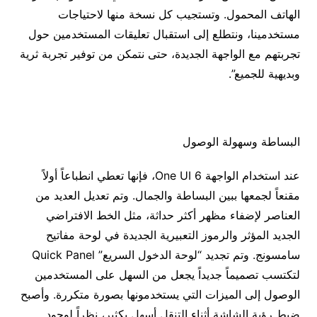
الهاتف المحمول. وتستجيب كل نسخة منها لاحتياجات
مستخدمينا، ونتطلع إلى استقبال تعليقات المستخدمين حول
تجربتهم مع الواجهة الجديدة، حتى نتمكن من توفير تجربة ثرية
وبديهية للجميع”.
البساطة وسهولة الوصول
عند استخدام الواجهة One UI 6، فإنها تعطي انطباعاً أولاً
مقنعاً لجمعها ببين البساطة والجمال. وتم تعديل العديد من
العناصر لإضفاء مظهر أكثر حداثة، مثل الخط الافتراضي
الجديد المؤثر والرموز التعبيرية الجديدة في لوحة مفاتيح
سامسونج. وتم تجديد “لوحة الدخول السريع” Quick Panel
لتكتسب تصميماً جديداً يجعل من السهل على المستخدمين
الوصول إلى الميزات التي يستخدمونها بصورة متكررة. وأصبح
ضبط رؤية الشاشة أثناء التنقل أسهل بكثير، نظراً لوجود