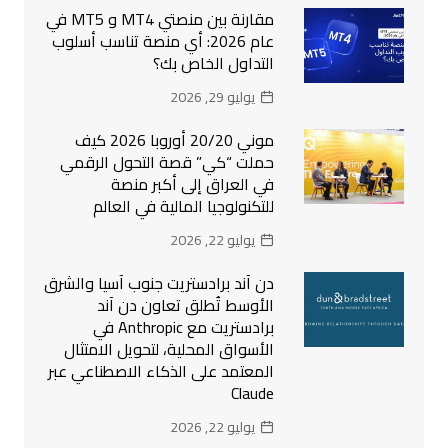
مقارنة بين منصتي MT4 و MT5 في
عام 2026: أي منصة تناسب أسلوب
التداول الخاص بك؟
يوليو 29, 2026
موني 20/20 أوروبا 2026 كيف
حملت “كي” قصة التحول الرقمي
في العراق إلى أكبر منصة
للتكنولوجيا المالية في العالم
يوليو 22, 2026
دن آند برادستريت جنوب آسيا والشرق
الأوسط تُطلق تعاون دن آند
برادستريت مع Anthropic في
الأسواق المحلية، لتحويل الامتثال
المعتمد على الذكاء الاصطناعي عبر
Claude
يوليو 22, 2026