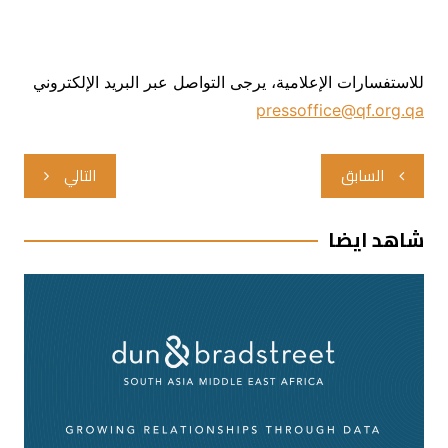
للاستفسارات الإعلامية، يرجى التواصل عبر البريد الإلكتروني
pressoffice@qf.org.qa
تصفّح
السابق
التالي
المقالات
شاهد ايضا