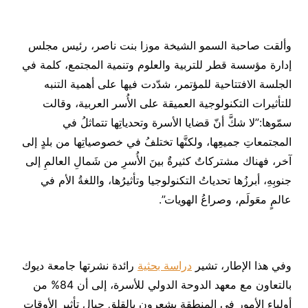
وألقت صاحبة السمو الشيخة موزا بنت ناصر، رئيس مجلس
إدارة مؤسسة قطر للتربية والعلوم وتنمية المجتمع، كلمة في
الجلسة الافتتاحية للمؤتمر، شدّدت فيها على أهمية التنبه
للتأثيرات التكنولوجية العميقة على الأُسر العربية، وقالت
سمّوها:”لا شكَّ أنّ قضايا الأسرة وتحدياتِها تتماثلُ في
المجتمعاتِ جميعِها، ولكنَّها تختلفُ في خصوصياتِها من بلدٍ إلى
آخر، فهناك مشتركاتٌ كثيرةٌ بينَ الأُسرِ من شَمالِ العالمِ إلى
جنوبِهِ، أبرزُها تحدياتُ التكنولوجيا وتأثيرُها، واللغةُ الأم في
عالمٍ معَولَم، وصراعُ الهويات”.
وفي هذا الإطار، تشير
دراسة بحثية
رائدة نشرتها جامعة ديوك
بالتعاون مع معهد الدوحة الدولي للأسرة، إلى أن 84% من
أولياء الأمور في المنطقة يشعرون بالقلق حيال تأثير الأوقات