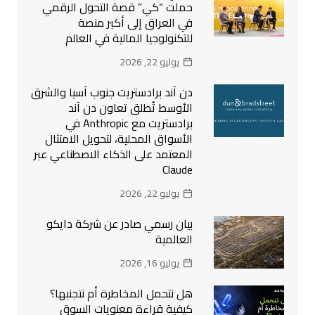
حملت “كي” قصة التحول الرقمي
في العراق إلى أكبر منصة
للتكنولوجيا المالية في العالم
يوليو 22, 2026
دن آند برادستريت جنوب آسيا والشرق
الأوسط تُطلق تعاون دن آند
برادستريت مع Anthropic في
الأسواق المحلية، لتحويل الامتثال
المعتمد على الذكاء الاصطناعي عبر
Claude
يوليو 22, 2026
بيان رسمي صادر عن شركة دايكو
العالمية
يوليو 16, 2026
هل نتحمل المخاطرة أم نتجنبها؟
كيفية قراءة معنويات السوق