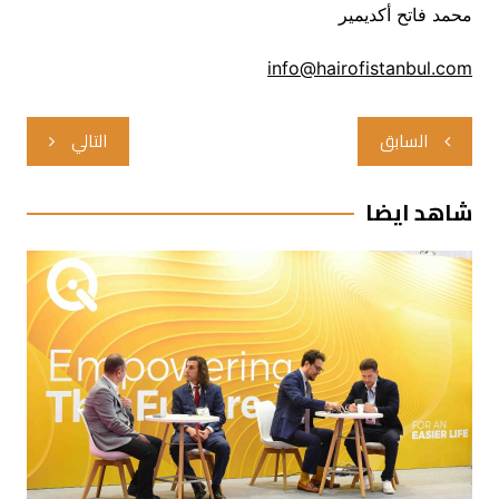
محمد فاتح أكديمير
info@hairofistanbul.com
تصفّح
السابق
التالي
المقالات
شاهد ايضا