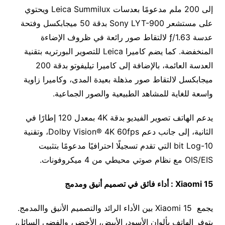
إلى 200 ملم مدعومًا بعدسات Leica Summilux ويحتوي
على مستشعر Sony LYT-900 بدقة 50 ميجابكسل وفتحة
عدسة ƒ/1.63 لالتقاط صور رائعة في ظروف الإضاءة
المنخفضة. كما يضم كاميرا Leica للتصوير البورتريه بتقنية
العدسة العائمة، بالإضافة إلى كاميرا تيليفوتو بدقة 200
ميجابكسل لالتقاط صور مذهلة بعيدة المدى، وكاميرا زاوية
واسعة للغاية للمشاهد الطبيعية والصور الجماعية.
يدعم الهاتف تصوير الفيديو بدقة 4K بمعدل 120 إطارًا في
الثانية، إلى جانب دعم Dolby Vision® 4K 60fps، وتقنية
10-bit Log التي تقدم تسجيلًا احترافيًا مدعومًا بتثبيت
OIS/EIS مع نظام صوتي محيطي من 4 ميكروفونات.
Xiaomi 15 :
أداء فائق في تصميم أنيق ومدمج
يجمع Xiaomi 15 بين الأداء الرائد والتصميم الأنيق واالمدمج.
يتوفر الهاتف بألوان الأسود، الأبيض، الأخضر، والفضي السائل،