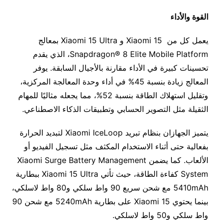
القوة والأداء
يعمل كل من Xiaomi 15 و Xiaomi 15 Ultra بمعالج
Snapdragon® 8 Elite Mobile Platform، الذي يقدم
تحسينات كبيرة في الأداء مقارنة بالأجيال السابقة. يوفر
المعالج زيادة بنسبة 45% في أداء وحدة المعالجة المركزية،
وتقليل استهلاك الطاقة بنسبة 52%، مما يجعله مثاليًا للمهام
الثقيلة مثل التصوير الحسابي وتطبيقات الذكاء الاصطناعي.
يتميز الجهازان بنظام تبريد Xiaomi IceLoop لتبديد الحرارة
بفعالية حتى أثناء الاستخدام المكثف مثل تسجيل الفيديو أو
الألعاب. كما يضمن Xiaomi Surge Battery Management
System كفاءة الطاقة، حيث تأتي Xiaomi 15 Ultra ببطارية
5410mAh مع شحن سريع 90 واط سلكي و80 واط لاسلكي،
بينما يحتوي Xiaomi 15 على بطارية 5240mAh مع شحن 90
واط سلكي و50 واط لاسلكي.