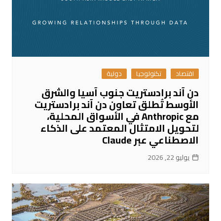
اقتصاد
تكنولوجيا
دولية
دن آند برادستريت جنوب آسيا والشرق
الأوسط تُطلق تعاون دن آند برادستريت
مع Anthropic في الأسواق المحلية،
لتحويل الامتثال المعتمد على الذكاء
الاصطناعي عبر Claude
يوليو 22, 2026