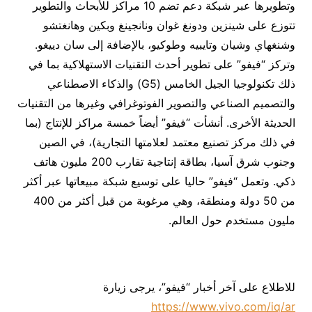
وتطويرها عبر شبكة دعم تضم 10 مراكز للأبحاث والتطوير
تتوزع على شينزين ودونغ غوان ونانجينغ وبكين وهانغتشو
وشنغهاي وشيان وتايبيه وطوكيو، بالإضافة إلى سان دييغو.
وتركز “فيفو” على تطوير أحدث التقنيات الاستهلاكية بما في
ذلك تكنولوجيا الجيل الخامس (G5) والذكاء الاصطناعي
والتصميم الصناعي والتصوير الفوتوغرافي وغيرها من التقنيات
الحديثة الأخرى. أنشأت “فيفو” أيضاً خمسة مراكز للإنتاج (بما
في ذلك مركز تصنيع معتمد لعلامتها التجارية)، في الصين
وجنوب شرق آسيا، بطاقة إنتاجية تقارب 200 مليون هاتف
ذكي. وتعمل “فيفو” حاليا على توسيع شبكة مبيعاتها عبر أكثر
من 50 دولة ومنطقة، وهي مرغوبة من قبل أكثر من 400
مليون مستخدم حول العالم.
للاطلاع على آخر أخبار “فيفو”، يرجى زيارة
https://www.vivo.com/iq/ar