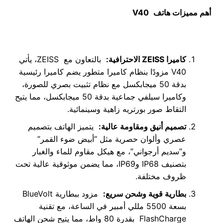
أهم مميزات هاتف
V40
كاميرا
ZEISS
الاحترافية
:
بالتعاون مع ZEISS، يأتي
V40 مزودًا بنظام كاميرا متطور يضم كاميرا رئيسية
بدقة 50 ميجابكسل مع نظام تثبيت بصري للصورة،
وكاميرا سيلفي جماعية بدقة 50 ميجابكسل، مما يتيح
التقاط صور بورتريه زاهية وسينمائية.
تصميم أنيق ومقاومة عالية
:
يتميز الهاتف بتصميم
عصري وألوان حصرية مثل “أبيض ضوء القمر”
و”سديم أرجواني”، مع هيكل مقاوم للماء والغبار
بتصنيف IP68 وIP69، مما يضمن موثوقية عالية تحت
ظروف مختلفة.
بطارية قوية وشحن سريع
:
مزود ببطارية BlueVolt
بسعة 5500 مللي أمبير في الساعة، مع تقنية
FlashCharge بقدرة 80 واط، مما يتيح شحن الهاتف