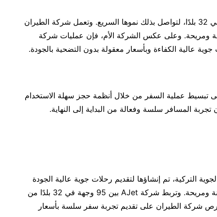
بفضل هذه الإضافات، تربط AJet الآن بين 95 وجهة في 32 بلدًا، لتواصل بذلك نموها السريع. وتعمل شركة الطيران
ة ومريحة. وعلى عكس الشركة الأم، فإن عمليات شركة
بارها شركة طيران رقمية، تعمل شركة AJet على تبسيط عملية السفر من خلال أنظمة حجز سهلة الاستخدام
جربة المسافر سلسة وفعالة من البداية إلى النهاية.
ط الجوية التركية، تم إنشاؤها لتقديم رحلات جوية عالية الجودة
ومنخفضة التكلفة، حيث توفر لركابها تجربة طيران آمنة ومريحة. وتربط شركة AJet بين 95 وجهة في 32 بلدًا من
حرص شركة الطيران على تقديم تجربة سفر سلسة بأسعار