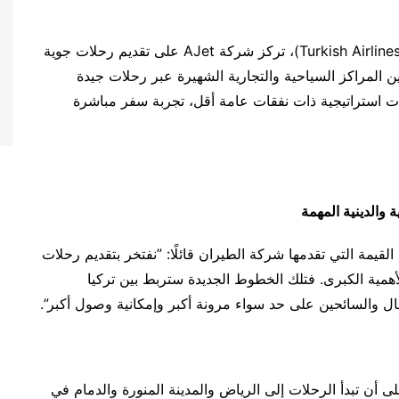
على النقيض من شركة الخطوط الجوية التركية الأم (Turkish Airlines)، تركز شركة AJet على تقديم رحلات جوية
ين المراكز السياحية والتجارية الشهيرة عبر رحلات جيدة
لال خدماتها لوجهات استراتيجية ذات نفقات عامة أقل، تجربة سفر مباشرة
 والدينية المهمة
لسيد كرم سارب على القيمة التي تقدمها شركة الطيران قائلًا: ”نفتخر بتقديم رحلات
همية الكبرى. فتلك الخطوط الجديدة ستربط بين تركيا
ل والسائحين على حد سواء مرونة أكبر وإمكانية وصول أكبر”.
رحلات الجوية إلى جدة في 1 أكتوبر، على أن تبدأ الرحلات إلى الرياض والمدينة المنورة والدمام في