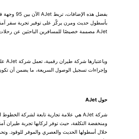
بأسطول حديث ومرن يركّز على توفير تجربة سفر آمن
AJet مصممة خصيصًا للمسافرين الباحثين عن رحلات جوية عالية الكفاءة وبأسعار معقولة بدون التضحية بالجودة.
وباعت
وإجراءات تسجيل الوصول السريعة، ما يضمن أن تكون ت
حول
AJet
شركة AJet هي علامة تجارية تابعة لشركة الخطو
خلال أسطولها الحديث والعصري والموفر للوقود. وت