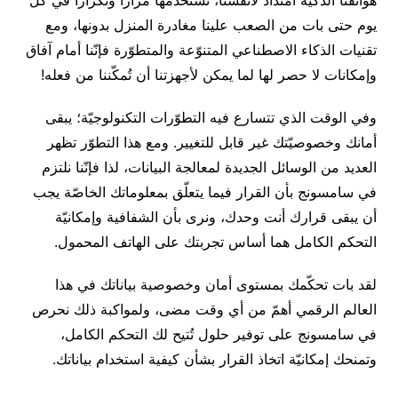
يوم حتى بات من الصعب علينا مغادرة المنزل بدونها، ومع
تقنيات الذكاء الاصطناعي المتنوّعة والمتطوّرة فإنّنا أمام آفاق
وإمكانات لا حصر لها لما يمكن لأجهزتنا أن تُمكّننا من فعله!
وفي الوقت الذي تتسارع فيه التطوّرات التكنولوجيّة؛ يبقى
أمانك وخصوصيّتك غير قابل للتغيير. ومع هذا التطوّر تظهر
العديد من الوسائل الجديدة لمعالجة البيانات، لذا فإنّنا نلتزم
في سامسونج بأن القرار فيما يتعلّق بمعلوماتك الخاصّة يجب
أن يبقى قرارك أنت وحدك، ونرى بأن الشفافية وإمكانيّة
التحكم الكامل هما أساس تجربتك على الهاتف المحمول.
لقد بات تحكّمك بمستوى أمان وخصوصية بياناتك في هذا
العالم الرقمي أهمّ من أي وقت مضى، ولمواكبة ذلك نحرص
في سامسونج على توفير حلول تُتيح لك التحكم الكامل،
وتمنحك إمكانيّة اتخاذ القرار بشأن كيفية استخدام بياناتك.