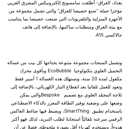
بغداد، العراق- أطلقت سامسونج إلكترونيكس المشرق العربي
مؤخرا حملة “صنع خصيصا للعراق” والتي تشمل مجموعة من
الأجهزة المنزلية والتلفزيونات التي صنعت خصيصا بما يتناسب
مع بيئة العراق ومتطلبات ساكنيها، بالإضافة إلى هاتف
جالاكسي A15.
وتشمل المنتجات مجموعة متنوعة يحتاجها كل بيت من غسالة
التحميل العلوي بتكنولوجيا EcoBubble وبأقوى محرك
مكفول لمدة 20 سنة، وتستهلك هذه الغسالة 1 أمبير فقط
وتعود للعمل تلقائيا بعد انقطاع التيار الكهربائي، بالإضافة إلى
ثلاجة المجمّد العلوي مع تصميم Bespokeوالتي يمكن
وضعها على وضعية توفير الطاقة المعزز بالذكاء الاصطناعي
باستخدام تطبيق SmartThing، ويضبط فيها ضاغط العاكس
الرقمي سرعته تلقائيّاً استجابةً لطلب التبريد، لذلك فهو أكثر
هدوءاً، ويستخدم كهرباء أقل بصورة ملحوظة، فضلا عن أن