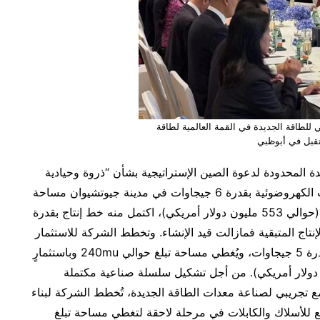
للطاقة الجديدة في القمة العالمية لطاقة
قبل في أبوظبي
 المحدودة لدعوة الصين الإستراتيجية بشأن “ذروة وحيادية
الكربون”. يغطي المشروع الاستثماري لقاعدة الوحدات الكهروضوئية بقدرة 6 جيجاوات في مدينة جيوتشيوان مساحة
152mu، باستثمار يُقدر بحوالي 4 مليارات يوان صيني (حوالي 553 مليون دولار أمريكي)، اكتمل منه خط إنتاج بقدرة
لإنتاج المتبقية فمازالت قيد الإنشاء. وتخطط الشركة للاستثمار
في مشروع إضافي لقاعدة بطاريات عالية الكفاءة بقدرة 5 جيجاوات، ويُغطي مساحة تبلغ حوالي 240mu وباستثمارٍ
4 مليارات يوان صيني (حوالي 553 مليون دولار أمريكي). من أجل تشكيل سلسلة صناعية مكتملة
ع تجريبي لصناعة معدات الطاقة الجديدة، تُخطط الشركة لبناء
للأسلاك والكابلات في مرحلة لاحقة لتغطي مساحة تبلغ