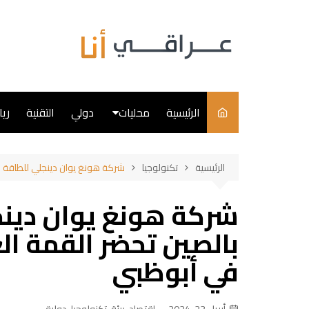
لتجاوز
لى
لمحتوى
الرئيسية
محليات
دولي
التقنية
ري
سياسة
الرئيسية
تكنولوجيا
شركة هونغ يوان دينجلي للطاقة ا
فن
شركة هونغ يوان دينج
طبخ
بالصين تحضر القمة ال
في أبوظبي