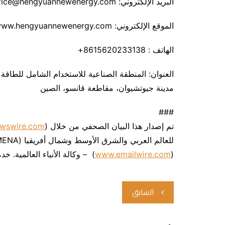
البريد الإلكتروني: Salesoffice@hengyuannewenergy.com
الموقع الإلكتروني: www.hengyuannewenergy.com
الهاتف : 8615620233138+
العنوان: المنطقة الصناعية للاستخدام الشامل للطاق
مدينة جيوتشيوان، مقاطعة قانسو، الصين
###
تم إصدار هذا البيان الصحفي من خلال Arab Newswire (
wswire.com
) – وكالة الأنباء العالمية. خدمة توفر توزيع البيانات الصحفية بنتائج مضمونة™.
www.emailwire.com
(
تصفّح
السابق
المقالات