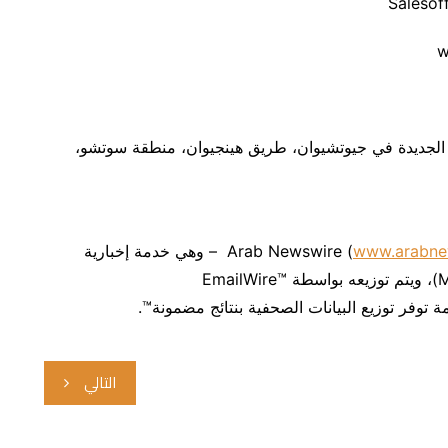
ة الجديدة في جيوتشيوان، طريق هينجيوان، منطقة سوتشو،
www.arabne
) – وهي خدمة إخبارية
للعالم العربي والشرق الأوسط وشمال أفريقيا (MENA)، ويتم توزيعه بواسطة EmailWire™
التالي