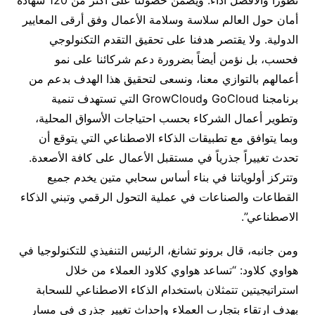
أمان حول العالم سلاسة وسلامة الأعمال وفق أرقى المعايير
الدولية. ولا يقتصر هدفنا على تحقيق التقدم التكنولوجي
فحسب، بل نؤمن أيضاً بضرورة دعم شركائنا على نمو
أعمالهم بالتوازي معنا، ونسعى لتحقيق هذا الهدف بدعم من
برنامجنا GoCloud وGrowCloud التي تستهدف تنمية
وتطوير أعمال الشركاء بحسب احتياجات الأسواق المحلية،
وبما يتوافق مع تطبيقات الذكاء الاصطناعي التي يتوقع أن
تحدث تغييراً جذرياً في مستقبل الأعمال على كافة الأصعدة.
وتتركز أولوياتنا في بناء أساس سحابي متين يخدم جميع
القطاعات والصناعات في عملية التحول الرقمي وتبني الذكاء
الاصطناعي”.
ومن جانبه، قال برونو تشانغ، الرئيس التنفيذي للتكنولوجيا في
هواوي كلاود: “تساعد هواوي كلاود العملاء من خلال
استراتيجيتين تتمثلان باستخدام الذكاء الاصطناعي للسحابة
بهدف ارتقاء بتجارب العملاء وإحداث تغيير جذري في مسار