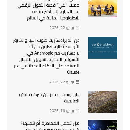
حملت “كي” قصة التحول الرقمي
في العراق إلى أكبر منصة
للتكنولوجيا المالية في العالم
يوليو 22, 2026
دن آند برادستريت جنوب آسيا والشرق
الأوسط تُطلق تعاون دن آند
برادستريت مع Anthropic في
الأسواق المحلية، لتحويل الامتثال
المعتمد على الذكاء الاصطناعي عبر
Claude
يوليو 22, 2026
بيان رسمي صادر عن شركة دايكو
العالمية
يوليو 16, 2026
هل نتحمل المخاطرة أم نتجنبها؟
كيفية قراءة معنويات السوق