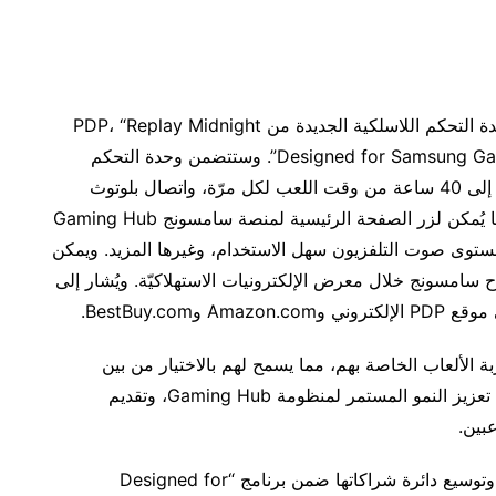
وفي هذا الإطار؛ أعلنت سامسونج عن شراكتها مع وحدة التحكم اللاسلكية الجديدة من PDP، “Replay Midnight
Blue”، وهو أول منتج يُطرح ضمن برنامج “Designed for Samsung Gaming Hub”. وستتضمن وحدة التحكم
الجديدة بطارية مدمجة قابلة لإعادة الشحن لمدة تصل إلى 40 ساعة من وقت اللعب لكل مرّة، واتصال بلوتوث
لاسلكي بزمن وصول منخفض يصل إلى 30 قدمًا، فيما يُمكن لزر الصفحة الرئيسية لمنصة سامسونج Gaming Hub
ستوى صوت التلفزيون سهل الاستخدام، وغيرها المزيد. ويمكن
اف “Replay Midnight Blue” في جناح سامسونج خلال معرض الإلكترونيات الاستهلاكيّة. ويُشار إلى
BestBuy.co.
ة الألعاب الخاصة بهم، مما يسمح لهم بالاختيار من بين
مجموعة من أجهزة بث الألعاب. ويمتد هذا الالتزام إلى تعزيز النمو المستمر لمنظومة Gaming Hub، وتقديم
بين.
وتدعو سامسونج عملاءها لترقّب ابتكاراتها المستمرّة، وتوسيع دائرة شراكاتها ضمن برنامج “Designed for