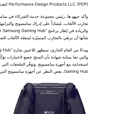
Performance Design Products LLC (PDP) لتقديم أول وحدة تحكم ضمن البرنامج الجديد.
وأكد جيهو ها، رئيس مجموعة خدمة الشركاء في سامسون
تجارب الألعاب، مُشدّداً على إدراك سامسونج والتزامها
شأنها أن ترتقي بالتجارب المتميّزة لمنصّة الألعاب الشاملة ing Hub
والتي تعدّ بمثابة شهادة بأن المنتج خضع لاختبارات تؤك
استخدامه مع أجهزة سامسونج. وتوفّر الملحقات التي
Gaming Hub، بغض النظر عن أجهزة سامسونج التي يختارها اللاعب.