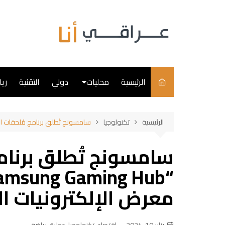
لتجاوز
لى
لمحتوى
الرئيسية
محليات
دولي
التقنية
ري
سياسة
الرئيسية
تكنولوجيا
سامسونج تُطلق برنامج مُلحقات الشركاء “Designed for Samsung Gaming Hub” في معرض الإلكترو
فن
سامسونج تُطلق برنام
طبخ
معرض الإلكترونيات الاست