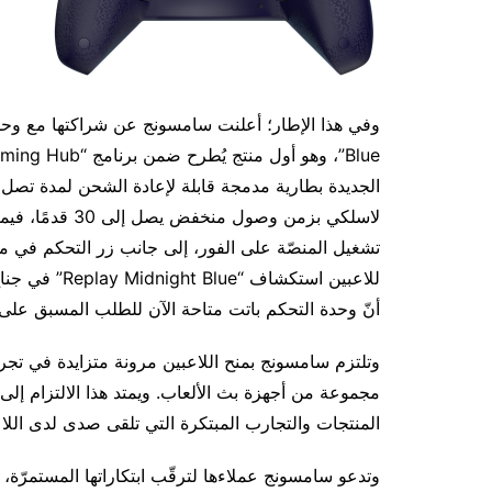
تشغيل المنصّة على الفور، إلى جانب زر التحكم في م
للاعبين استكش
أنّ وحدة التحكم باتت متاحة الآن للطلب المسبق على موقع PDP الإلكتروني وAmazon.com وm
وتلتزم سامسونج بمنح اللاعبين مرونة متزايدة في تجرب
المنتجات والتجارب المبتكرة التي تلقى صدى لدى اللاع