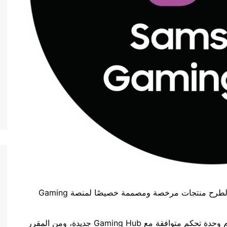
تتعاون شركات ملحقات ألعاب الفيديو الرائدة لطرح منتجات مرخصة ومصممة خصيصًا لمنصة Gaming
مُزوِّد ملحقات الألعاب “PDP”؛ أول شركة تقدّم وحدة تحكم متوافقة مع Gaming Hub جديدة، ومن المقرر