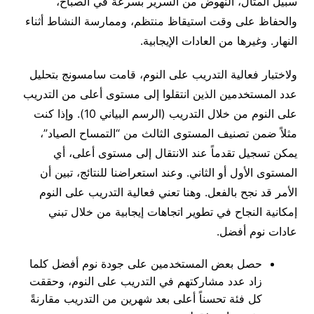
سبيل المثال، النهوض من السرير بسرعة في الصباح،
والحفاظ على وقت استيقاظ منتظم، وممارسة النشاط أثناء
النهار. وغيرها من العادات الإيجابية.
ولاختبار فعالية التدريب على النوم، قامت سامسونج بتحليل
عدد المستخدمين الذين انتقلوا إلى مستوى أعلى من التدريب
على النوم من خلال التدريب (الرسم البياني 10). وإذا كنت
مثلاً ضمن تصنيف المستوى الثالث من “التمساح الصياد”،
يمكن تسجيل تقدماً عند الانتقال إلى مستوى أعلى، أي
المستوى الأول أو الثاني. وعند استعراضنا للنتائج، تبين أن
الأمر قد نجح بالفعل. وهنا تعني فعالية التدريب على النوم
إمكانية النجاح في تطوير اتجاهات إيجابية من خلال تبني
عادات نوم أفضل.
حصل بعض المستخدمين على جودة نوم أفضل كلما
زاد عدد مشاركتهم في التدريب على النوم، وحققت
كل فئة تحسناً أعلى بعد شهرين من التدريب مقارنةً