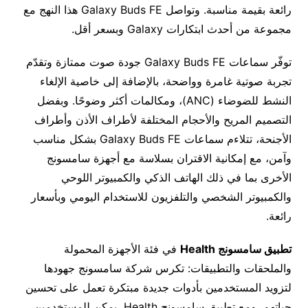
رائعة بقيمة مناسبة. وتواصل Galaxy Buds FE هذا النهج مع
مجموعة من أحدث ابتكارات Galaxy وبسعر أقل.
توفّر سماعات Galaxy Buds FE جودة صوت ممتازة وتقدّم
تجربة صوتية غامرة وواضحة، بالإضافة إلى خاصية الإلغاء
النشط للضوضاء (ANC)، ومكالمات أكثر وضوحًا. وبفضل
التصميم المريح والأحجام المختلفة لأطراف الأذن وأطراف
الأجنحة، تتلاءم سماعات Galaxy Buds FE بشكل مناسب
وآمن، مع إمكانية الاقتران بسلاسة مع أجهزة سامسونج
الأخرى بما في ذلك الهاتف الذكي والكمبيوتر اللوحي
والكمبيوتر الشخصي والتلفزيون للاستخدام اليومي وبأسعار
رائعة.
تطبيق سامسونج
Health
في فئة الأجهزة المحمولة
والملحقات والتطبيقات: تكرس شركة سامسونج جهودها
لتزويد المستخدمين بأدوات جديدة مبتكرة تعمل على تحسين
حياتهم. ومع تطبيق سامسونج Health، يمكن للمستخدمين