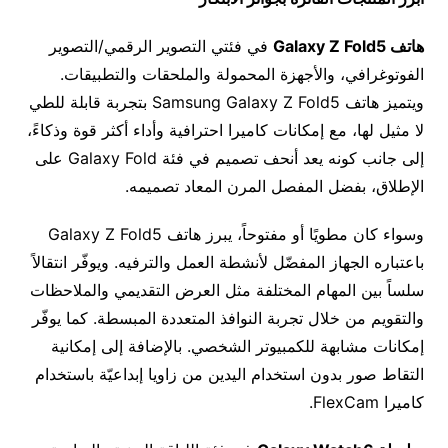
هاتف
Galaxy Z Fold5
في فئتي التصوير الرقمي/التصوير
الفوتوغرافي، والأجهزة المحمولة والملحقات والتطبيقات.
ويتميز هاتف Samsung Galaxy Z Fold5 بتجربة قابلة للطي
لا مثيل لها، مع إمكانات كاميرا احترافية وأداء أكثر قوة وذكاءً،
إلى جانب كونه يعد أنحف تصميم في فئة Galaxy Fold على
الإطلاق، بفضل المفصل المرن المعاد تصميمه.
وسواء كان مطويًا أو مفتوحاً، يبرز هاتف Galaxy Z Fold5
باعتباره الجهاز المفضّل لأنشطة العمل والترفيه. ويوفّر انتقالاً
سلساً بين المهام المختلفة مثل العرض التقديمي والملاحظات
والتقويم من خلال تجربة النوافذ المتعددة المبسطة. كما يوفّر
إمكانات مشابهة للكمبيوتر الشخصي. بالإضافة إلى إمكانية
التقاط صور بدون استخدام اليدين من زاويا إبداعيّة باستخدام
كاميرا FlexCam.