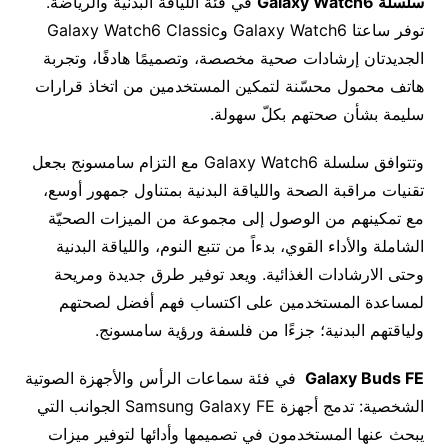
سلسلة
Galaxy Watch6
في فئة اللياقة البدنية والرياضة.
توفر ساعتا Galaxy Watch6 وGalaxy Watch6 Classic
الجديدتان إرشادات صحية مخصصة، وتصميمًا هادفًا، وتجربة
هاتف محمول محسّنة لتمكين المستخدمين من اتخاذ قرارات
سليمة بشأن صحتهم بكلّ سهولة.
وتتوافق سلسلة Galaxy Watch6 مع التزام سامسونج بجعل
تقنيات مراقبة الصحة واللياقة البدنية بمتناول جمهور أوسع،
مع تمكينهم من الوصول إلى مجموعة من الميزات الصحيّة
الشاملة والأداء القوي، بدءاً من تتبع النوم، واللياقة البدنية
وحتى الارشادات الغذائية. ويعد توفير طرق جديدة ومريحة
لمساعدة المستخدمين على اكتساب فهم أفضل لصحتهم
ولياقتهم البدنية؛ جزءًا من فلسفة ورؤية سامسونج.
Galaxy Buds FE
في فئة سماعات الرأس والأجهزة الصوتية
الشخصية: تدمج أجهزة Samsung Galaxy FE الجوانب التي
يبحث عنها المستخدمون في تصميمها وأدائها لتوفير ميزات