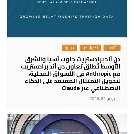
اقتصاد
تكنولوجيا
دولية
دن آند برادستريت جنوب آسيا والشرق
الأوسط تُطلق تعاون دن آند برادستريت
مع Anthropic في الأسواق المحلية،
لتحويل الامتثال المعتمد على الذكاء
الاصطناعي عبر Claude
يوليو 22, 2026