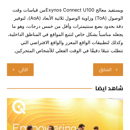
ويستفيد معالج Exynos Connect U100من قياسات وقت
الوصول (ToA) وزاوية الوصول ثلاثية الأبعاد (AoA)، لتوفير
دقة بحدود بضع سنتيمترات وأقل من خمس درجات، وهو ما
يجعله مناسباً بشكل خاص لتتبع المواقع في المناطق الداخلية،
وكذلك لتطبيقات الواقع المعزز والواقع الافتراضي التي
تتطلب تتبعًا دقيقًا في الوقت الفعلي للأشخاص المتحركين.
تصفّح
السابق
التالي
المقالات
شاهد ايضا