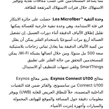
مما يساعد المستخدمين على كسب مكافآت نقدية وتوفير
الاستهلاك خلال فترات الاستهلاك المرتفعة للطاقة.
وحدة التنقية ™
Les Microfiber
: حصلت على جائزة الابتكار
في فئة الاستدامة، وهي وحدة تنقية خارجية للغسالة يمكنها
تقليل إطلاق الألياف الدقيقة أثناء دورات الغسيل. إن تشغيل
الغسالة أربع مرات أسبوعيًا باستخدام الفلتر يمكن أن يقلل
من كمية الألياف الدقيقة بما يعادل ثماني زجاجات بلاستيكية
سعة 500 مل سنويًا. ومن خلال اتصالها بشبكة Wi-Fi، يمكن
للمستخدمين التحقق من حالة الفلتر على تطبيق
SmartThings وتلقي تنبيهات للتنظيف أو الاستبدال.
معالج
Exynos Connect U100
: يعتبر معالج Exynos
Connect U100 من سامسونج، والفائز ضمن فئة التقنيات
الداخلية المتضمنة، حلاً للنطاق العريض للغاية (UWB) ويوفر
معلومات دقيقة حول المسافة والموقع للهواتف المحمولة
والسيارات وأجهزة إنترنت الأشياء.