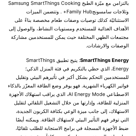
بالتزامن مع ميّزة الطبخ Samsung SmartThings Cooking
وثلاجات سامسونجFamily Hub+ . وتتضمن الميزات
الاستثنائيّة كذلك توصيات وصفات طعام مخصصة بناءً على
الأهداف الغذائية للمستخدم ومستويات النشاط، والوصول إلى
مجتمعات الطهي المختلفة حيث يمكن للمستخدمين مشاركة
الوصفات والارشادات.
SmartThings Energy
: يتيح تطبيق SmartThings
Energy، الذي حظي بالتكريم في فئة المنزل الذكي؛
للمستخدمين التحكم بشكل أكبر في تأثيرهم البيئي وتقليل
فواتير الكهرباء الشهرية. فهو يوفر وضع الطاقة المعزّز بالذكاء
الاصطناعي AI Energy Mode، الذي يراقب استهلاك الأجهزة
المنزلية للطاقة، وإدارتها من خلال التشغيل التلقائي لتقليل
الاستهلاك، إلى جانب ميزة الوعي بكثافة الكربون الجديدة،
التي توفر فهم التأثير البيئي لاستهلاك الطاقة. ويمكنه أيضًا
ضبط الأجهزة المسجلة في برامج الاستجابة للطلب تلقائيًا،