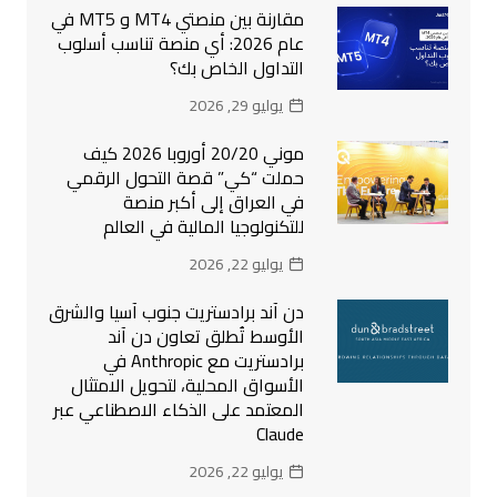
مقارنة بين منصتي MT4 و MT5 في
عام 2026: أي منصة تناسب أسلوب
التداول الخاص بك؟
يوليو 29, 2026
موني 20/20 أوروبا 2026 كيف
حملت “كي” قصة التحول الرقمي
في العراق إلى أكبر منصة
للتكنولوجيا المالية في العالم
يوليو 22, 2026
دن آند برادستريت جنوب آسيا والشرق
الأوسط تُطلق تعاون دن آند
برادستريت مع Anthropic في
الأسواق المحلية، لتحويل الامتثال
المعتمد على الذكاء الاصطناعي عبر
Claude
يوليو 22, 2026