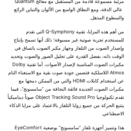
مرئية مسموعة قادمة من المستقبل مع معالج Quantum
عالي الدقة، ومع النطاق الواسع من الألوان والتباين الرائع
والسطوع المذهل.
من أهم هذه المزايا، تقنية Q-Symphony التي تقدم
للمستخدم تجربة صوتية غير مسبوقة؛ ذلك أنها تسمح بإنتاج
وإصدار الصوت من التلفاز وجهاز مكبر الصوت باتساق في
الوقت ذاته، بفضل القدرة على تحليل الصور والصوت وتحديد
مكبرات الصوت المناسبة لإصدار الأصوات. أما تقنية Dolby
Atmos اللاسلكية فتضمن جودة صوت نقية مع الاستغناء التام
عن استخدام كابلات HDMI والتي من الممكن دمجها مع
مكبرات الصوت الجديدة فائقة النحافة من “سامسونج”، فيما
تقدم تكنولوجيا Object Tracking Sound Pro صوتاً ديناميكياً
يتتبع الحركة من جميع زوايا التلفاز بالاعتماد على مزايا الذكاء
الاصطناعي.
هذا وتتميز أجهزة تلفاز “سامسونج” بوضعية EyeComfort