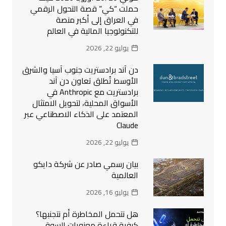
حملت “كي” قصة التحول الرقمي
في العراق إلى أكبر منصة
للتكنولوجيا المالية في العالم
يوليو 22, 2026
دن آند برادستريت جنوب آسيا والشرق
الأوسط تُطلق تعاون دن آند
برادستريت مع Anthropic في
الأسواق المحلية، لتحويل الامتثال
المعتمد على الذكاء الاصطناعي عبر
Claude
يوليو 22, 2026
بيان رسمي صادر عن شركة دايكو
العالمية
يوليو 16, 2026
هل نتحمل المخاطرة أم نتجنبها؟
كيفية قراءة معنويات السوق