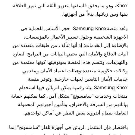
Knox، وهو ما يحقق فلسفتها بتعزيز الثقة التي تميز العلاقة
بينها وبين زبائنها، بدءاً من أجهزتها.
وتُعد منصةSamsung Knox حجر الأساس للحماية في
الأجهزة الشخصية وحلول تسيير الأعمال بالمؤسسات،
بالإضافة إلى الخدمات؛ إذ أنها تتألف من طبقات متعددة من
آليات الدفاع والأمان التي تحمي البيانات من البرامج الضارة
والتهديدات. وتتسم هذه المنصة بموثوقيتها كونها معتمدة من
وكالات حكومية متعددة وهيئات اعتماد الأمان ومقدمي
خدمات الأمان التابعين لجهات خارجية. وتوفر منصة
Samsung Knox بيئة رقمية يمكن للزبائن فيها استخدام
منتجات وخدمات “سامسونج” بشكل آمن، كما يمكنهم حماية
بياناتهم من السرقة والاختراق، وتأمين أجهزتهم المحمولة
العاملة بنظام أندرويد بغض النظر عن أماكن تواجدهم.
باختصار فإن استثمار الزبائن في أجهزة تلفاز “سامسونج” إنما