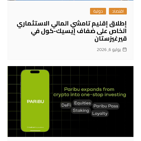
اقتصاد
دولية
إطلاق إقليم تامشي المالي الاستثماري
الخاص على ضفاف إيسيك-كول في
قيرغيزستان
يوليو 6, 2026