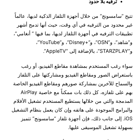
ترفيه بلا حدود
تتيح “سامسونج” من خلال أجهزة التلفاز الذكية لديها، عالماً
غير محدود من الترفيه في أي وقت، حيث أنها تدمج أشهر
تطبيقات الترفيه في أجهزة التلفاز لديها، بما فيها ” أنغامي”،
و”شاهد”، و”OSN”، و”+Disney”، و”YouTube”،
و”STARZPLAY”، بالإضافة إلى “AppleTV”.
سواء رغب المستخدم بمشاهدة مقاطع الفيديو، أو رغب
باستعراض الصور ومقاطع الفيديو ومشاركتها على التلفاز
والسماح للآخرين بمشاركة صورهم ومقاطع الفيديو الخاصة
بهم على تلفازه، كل ذلك بات ممكناً مع خاصية AirPlay
المدمجة والتي من خلالها يستطيع المستخدم تشغيل الأفلام
والبرامج الموجودة على هاتفه وإن كان يعمل بنظام التشغيل
iOS. إلى جانب ذلك، فإن أجهزة تلفاز “سامسونج” تتميز
بسهولة تشغيل الموسيقى عليها.