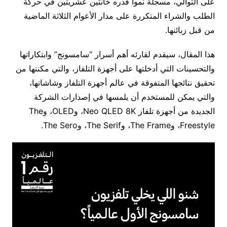
على التوالي، مسجلة نمواً قدره خانتين عشريتين في حركة
الطلب والشراء المتكررة على مدار الأعوام الثلاثة الماضية
من قبل زبائنها.
هذا المقال، سيقدم لقارئه أهم أسرار “سامسونج” وابتكاراتها
والتحسينات التي أدخلتها على أجهزة التلفاز، والتي مكنتها من
تحقيق نتائجها المتفوقة في عالم أجهزة التلفاز وشاشاتها،
والتي يمكن للمستخدم أن يلمسها في إصدارات الشركة
الجديدة من أجهزة تلفاز Neo QLED 8K، وOLED، وThe
Freestyle، وThe Frame، وThe Serif، وThe Sero.