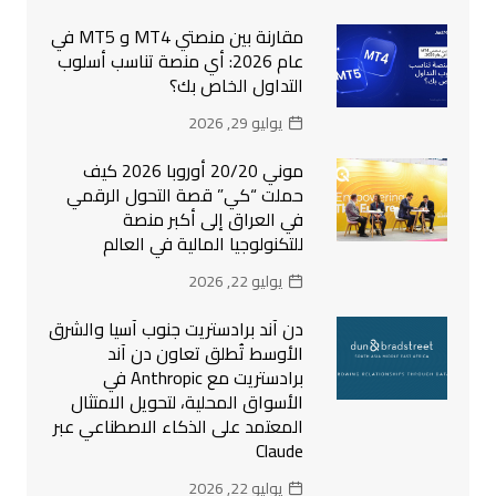
مقارنة بين منصتي MT4 و MT5 في
عام 2026: أي منصة تناسب أسلوب
التداول الخاص بك؟
يوليو 29, 2026
موني 20/20 أوروبا 2026 كيف
حملت “كي” قصة التحول الرقمي
في العراق إلى أكبر منصة
للتكنولوجيا المالية في العالم
يوليو 22, 2026
دن آند برادستريت جنوب آسيا والشرق
الأوسط تُطلق تعاون دن آند
برادستريت مع Anthropic في
الأسواق المحلية، لتحويل الامتثال
المعتمد على الذكاء الاصطناعي عبر
Claude
يوليو 22, 2026