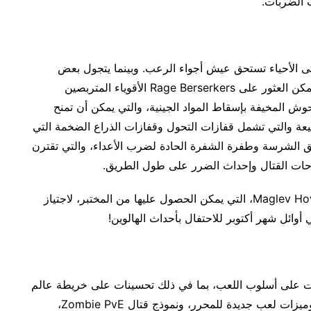
تى الأحياء تستحق عيش أجواء الرعب. وبينما يتجول بعض
الزومبي بأشكالهم المشؤومة حول مختبر Aerolith، يمكن العثور على Rage Berserkers الأقوياء المتربصين
قوم هذه الوحوش المخيفة بإسقاط المواد الجينية، والتي يمكن أن تمنح
يعة والتي تشمل قفازات التحول وقفازات الذراع الضخمة التي
 الشرسة وطفرة الشفرة الحادة لضرب الأعداء، والتي تقترن
حات القتال وإحداث الضرر على طول الطريق. ‎
ويمكن للاعبين أيضاً القفز على متن مركبة Maglev Hoverboard، التي يمكن الحصول عليها من المختبر، لاجتياز
أوائل شهر أكتوبر للاحتفال بأحداث الهالوين!
ت على أسلوب اللعب، بما في ذلك تحسينات على خريطة عالم
العجائب World of Wonder مع Creation Rating، وميزات لعب جديدة للمحرر، ونموذج قتال Zombie PvE،