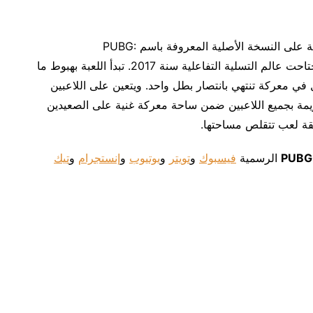
ترتكز لعبة PUBG MOBILE المخصصة للهواتف الجوالة على النسخة الأصلية المعروفة باسم PUBG:
BATTLEGROUNDS والتي حققت ظاهرة عالمية واجتاحت عالم التسلية التفاعلية سنة 2017. تبدأ اللعبة بهبوط ما
للقتال في معركة تنتهي بانتصار بطل واحد. ويتعين على اللاعبين
زيمة بجميع اللاعبين ضمن ساحة معركة غنية على الصعيدين
طقة لعب تتقلص مساحتها.
PUBG
الرسمية
فيسبوك
و
تويتر
و
يوتيوب
و
إنستجرام
و
تيك