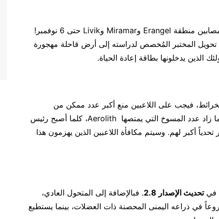
، ستغمر جيوش المتحولين المصابين منطقة Erangel وMiramar وLivik حتى 6 نوفمبر!
بت الطاقة المظلمة والنابضة لـ Aerolith إلى تحويل المختبر المُخصص لدراسته إلى أرض قاحلة مهجورة
ولئك الذين يدخلونها بطاقة إعادة الحياة.
ر Aerolith وOutpost على هذه الخرائط، فيجب على اللاعبين منع أكبر عدد ممكن من
المتحولين من أن يمتصهم Aerolith قدر الإمكان. فكلما زاد عدد المسوخ التي يمتصها Aerolith ‎، كلما أصبح رئيس
مما يوفر تحدياً أكبر لهم. وسيتم مكافأة اللاعبين الذين يهزمون هذا
ي في
تحديث الإصدار 2.8
. فبالإضافة إلى المتحول العادي،
 أسلحة ودروعاً في ذراعه اليمنى المحصنة ذات العضلات، بينما يستطيع