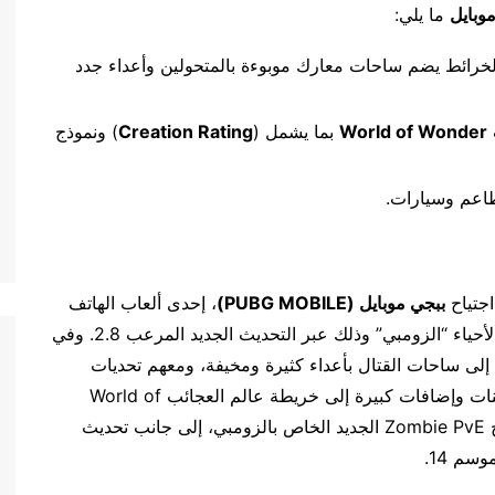
وبايل
ما يلي:‏
لخرائط يضم ساحات معارك موبوءة بالمتحولين وأعداء جدد
World of Wonder
بما يشمل (
Creation Rating
) ونموذج
طاعم وسيارات.
اجتياح
ببجي موبايل (
PUBG MOBILE
)
، إحدى ألعاب الهاتف
المحمول الأكثر شعبية في العالم، بحشود من الموتى الأحياء “الزومبي” وذلك عبر التحديث الجديد المرعب 2.8. وفي
 إلى ساحات القتال بأعداء كثيرة ومخيفة، ومعهم تحديات
وقدرات وعناصر جديدة لاستكشافها. كما ستأتي تحسينات وإضافات كبيرة إلى خريطة عالم العجائب World of
ونموذج‎‏ ‏Zombie PvE‏ الجديد الخاص بالزومبي‎، إلى جانب تحديث