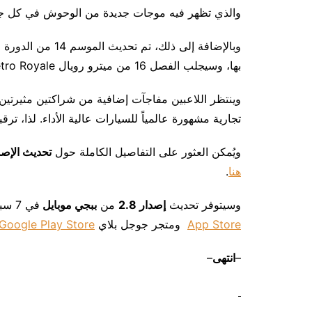
والذي تظهر فيه موجات جديدة من الوحوش في كل جولة، 
بها، وسيجلب الفصل 16 من ميترو رويال Metro Royale الأحدث سلاحاً جديداً ومقتنيات مثيرة. ‎
وينتظر اللاعبين مفاجآت إضافية من شراكتين مثيرتين
تجارية مشهورة عالمياً للسيارات عالية الأداء. لذا، ترقب
ويُمكن العثور على التفاصيل الكاملة حول
تحديث الإصدار
هنا
. ‎
وسيتوفر تحديث
إصدار
2.8
من
ببجي موبايل
في 7 سبتمبر! يمكنكم تحميل اللعبة مجاناً عن طريق متجر التطبيقات
App Store
ومتجر جوجل بلاي
Google Play Store
–
انتهى
–