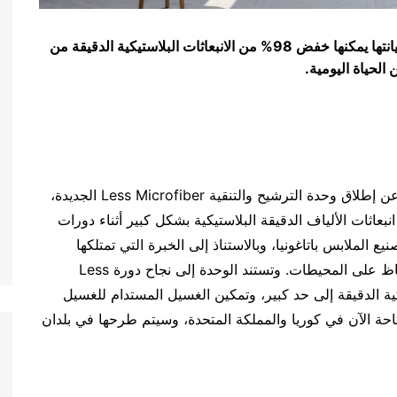
وحدة الترشيح الجديدة التي يسهل مراقبتها وصيانتها يمكنها خفض 98% من الانبعاثات البلاستيكية الدقيقة من
الحياة اليومية.
أعلنت شركة سامسونج للإلكترونيات المحدودة اليوم عن إطلاق وحدة الترشيح والتنقية Less Microfiber الجديدة،
ثات الألياف الدقيقة البلاستيكية بشكل كبير أثناء دورات
لملابس باتاغونيا، وبالاستناذ إلى الخبرة التي تمتلكها
منظمة Ocean Wise العالمية التي تركز جهودها للحفاظ على المحيطات. وتستند الوحدة إلى نجاح دورة Less
لاستيكية الدقيقة إلى حد كبير، وتمكين الغسيل المستدام للغسيل
حة الآن في كوريا والمملكة المتحدة، وسيتم طرحها في بلدان