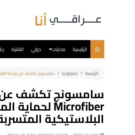
لتجاوز
لى
لمحتوى
الرئيسية
محليات
دولي
التقنية
ري
سياسة
الرئيسية
تكنولوجيا
سامسونج تكشف عن وحدة الترشيح Less Microfiber لحماية المحيطات من مواد البلاستيكية المتسربة
فن
طبخ
Microfiber لحم
البلاستيكية المتسرب