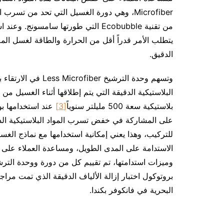
Microfiber، وهي دورة الغسيل التي تحد من تسرب المواد البلاستيكية الدقيق بنسبة 54%
من تقنية Ecobubble التي طورتها سام
يتطلب الأمر قدراً أقل من الحرارة والطاقة لغسل الملا
الدقيق.
وتسهم وحدة الترشيخ Less Microfiber في الارتقاء بهذه العملية، حيث تمنع ما يصل إلى 98%
البلاستيكية الدقيقة التي يتم إطلاقها أثناء الغسيل م
بلاستيكية سعة 500 مليلتر سنوياً
[3]
عند استخدامها بو
على المشاركة في خفض تسرب المواد البلاستيكية الدق
للتركيب، وهذا يعني إمكانية استخدامها مع نماذج الغس
الاستدامة على المدى الطويل، ومساعدة العملاء على تب
بروتوكول اختبار إزالة الألياف الدقيقة الذي تمت مر
البحرية في فانكوفر بكندا.