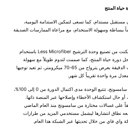
حياة المنتج
مستقبل مستدام، كما تسعى لتمكين الاستدامة اليومية،
أيضاً ببساطة وسهولة الاستخدام، مع مراعاة الممارسات الصديقة
وبعد أن وضعت الشركة هذه العوامل في الحسبان، تمكنت من تصنيع وحدة الترشيح Less Microfiber باستخدام
حل دورة حياة المنتج، كما صممت لتدوم طويلاً مع سهولة
إجراء الصيانة. وتلتقط شفرات وحدة التنقية الجسيمات الدقيقة بعرض يترواح من 65-70 ميكرومتر، ثم تعيد توجيها
عدل مرة واحدة تقريباً كل شهر.
ومن خلال الاتصال بالمنصة الذكية SmartThings من سامسونج، تتتبع الوحدة مدى اكتمال الدورة من 0 إلى 100%،
، أو حال استكشاف الأخطاء وإصلاحها عبر المنصة ذاتها.
أيضاً كخيار محدد مسبقاً على غسالات مختارة من سامسونج منذ العام الماضي
توسعه نطاق انتشارها ليشمل مستخدمي المزيد من طرازات
واي فاي من خلال تحديثها عبر الشبكة هذا العام.