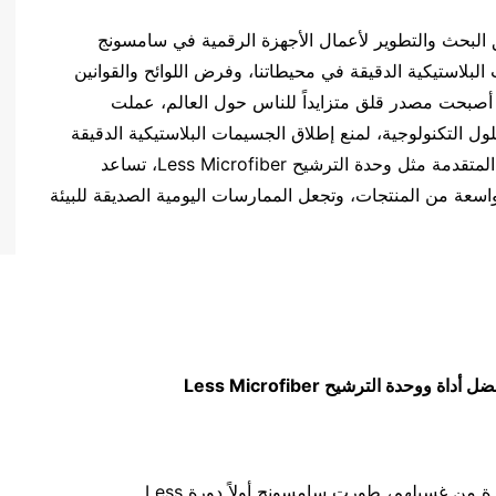
 البحث والتطوير لأعمال الأجهزة الرقمية في سامسونج
ت البلاستيكية الدقيقة في محيطاتنا، وفرض اللوائح والقوانين
 أصبحت مصدر قلق متزايداً للناس حول العالم، عملت
 للتوصل إلى الحلول التكنولوجية، لمنع إطلاق الجسيمات البلاستيكية الدقيقة
من ممارساتنا اليومية. وبفضل التوصل إلى الابتكارات المتقدمة مثل وحدة الترشيح Less Microfiber، تساعد
سعة من المنتجات، وتجعل الممارسات اليومية الصديقة للبيئة
فضل أداة ووحدة الترشيح
Less Microfiber
لمساعدة العملاء على خفض انبعاثات هذه المواد الضارة من غسيلهم، طورت سامسونج أولاً دورة Less