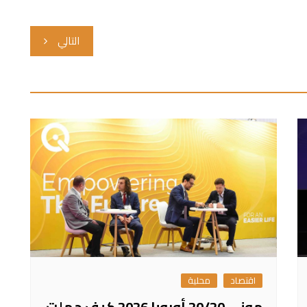
التالي
اقتصاد
محلية
موني 20/20 أوروبا 2026 كيف حملت