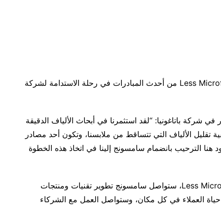
يعد تطوير وإطلاق دورة ووحدة التنقية والترشيح Less Microfiber من أحدث المبادرات في رحلة الاستدامة لشركة
ر في شركة باتاغونيا: “لقد استثمرنا في أبحاث الألياف الدقيقة
 تقليل الألياف التي تتساقط من ملابسنا، وتكون أحد مصادر
د هنا الترحيب بانضمام سامسونج إلينا في اتخاذ هذه الخطوة
وفضلاً عن إطلاق دورة ووحدة التنقية والترشيح Less Microfiber، ستواصل سامسونج تطوير تقنيات ومنتجات
حياة العملاء في كل مكان، وستواصل العمل مع الشركاء