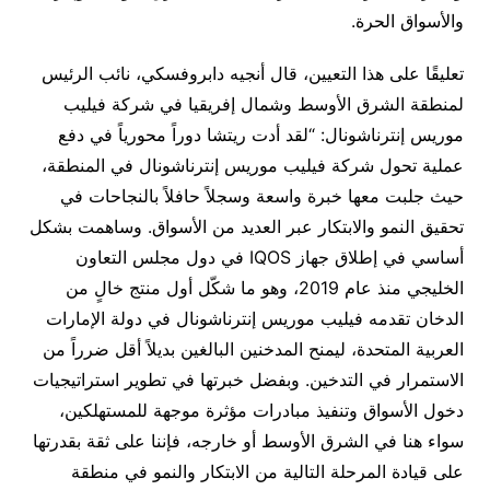
والأسواق الحرة.
تعليقًا على هذا التعيين، قال أنجيه دابروفسكي، نائب الرئيس
لمنطقة الشرق الأوسط وشمال إفريقيا في شركة فيليب
موريس إنترناشونال: “لقد أدت ريتشا دوراً محورياً في دفع
عملية تحول شركة فيليب موريس إنترناشونال في المنطقة،
حيث جلبت معها خبرة واسعة وسجلاً حافلاً بالنجاحات في
تحقيق النمو والابتكار عبر العديد من الأسواق. وساهمت بشكل
أساسي في إطلاق جهاز IQOS في دول مجلس التعاون
الخليجي منذ عام 2019، وهو ما شكّل أول منتج خالٍ من
الدخان تقدمه فيليب موريس إنترناشونال في دولة الإمارات
العربية المتحدة، ليمنح المدخنين البالغين بديلاً أقل ضرراً من
الاستمرار في التدخين. وبفضل خبرتها في تطوير استراتيجيات
دخول الأسواق وتنفيذ مبادرات مؤثرة موجهة للمستهلكين،
سواء هنا في الشرق الأوسط أو خارجه، فإننا على ثقة بقدرتها
على قيادة المرحلة التالية من الابتكار والنمو في منطقة