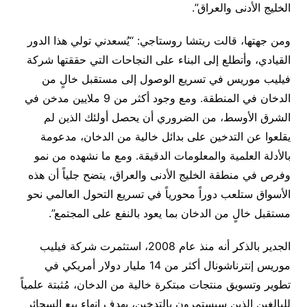
الخليج الأدنى والعراق”.
ومن جهتها، قالت ريتشا روستاجي: “يُسعدني تولي هذا الدور
القيادي، وأتطلع إلى البناء على النجاحات التي حققتها شركة
فيليب موريس في تسريع الوصول إلى مستقبل خالٍ من
الدخان في المنطقة. ومع وجود أكثر من 9 ملايين مدخن في
الشرق الأوسط، من الضروري أن يحصل أولئك الذين لم
يقلعوا عن التدخين على بدائل خالية من الدخان، مدعومة
بالأدلة العلمية والمعلومات الدقيقة. ومع ما نشهده من نمو
وفرص في منطقة الخليج الأدنى والعراق، يتضح جلياً أن هذه
الأسواق ستلعب دوراً محورياً في تسريع التحول العالمي نحو
مستقبل خالٍ من الدخان بما يعود بالنفع على المجتمع”.
الجدير بالذكر أنه منذ عام 2008، استثمرت شركة فيليب
موريس إنترناشونال أكثر من 14 مليار دولار أمريكي في
تطوير وتسويق منتجات مبتكرة خالية من الدخان، مُثبتة علمياً
للبالغين الذين سيستمرون بالتدخين، بهدف إنهاء بيع السجائر