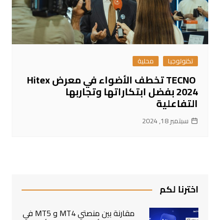
تكنولوجيا
محلية
TECNO تخطف الأضواء في معرض Hitex
2024 بفضل ابتكاراتها وتجاربها
التفاعلية
سبتمبر 18, 2024
اخترنا لكم
مقارنة بين منصتي MT4 و MT5 في